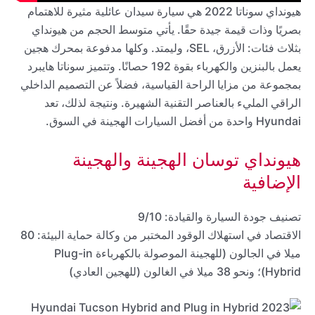
هيونداي سوناتا 2022 هي سيارة سيدان عائلية مثيرة للاهتمام
بصريًا وذات قيمة جيدة حقًا. يأتي متوسط الحجم من هيونداي
بثلاث فئات: الأزرق، SEL، وليمتد. وكلها مدفوعة بمحرك هجين
يعمل بالبنزين والكهرباء بقوة 192 حصانًا. وتتميز سوناتا هايبرد
بمجموعة من مزايا الراحة القياسية، فضلاً عن التصميم الداخلي
الراقي المليء بالعناصر التقنية الشهيرة. ونتيجة لذلك، تعد
Hyundai واحدة من أفضل السيارات الهجينة في السوق.
هيونداي توسان الهجينة والهجينة
الإضافية
تصنيف جودة السيارة والقيادة: 9/10
الاقتصاد في استهلاك الوقود المختبر من وكالة حماية البيئة: 80
ميلا في الجالون (للهجينة الموصولة بالكهرباءة Plug-in
Hybrid)؛ ونحو 38 ميلا في الغالون (للهجين العادي)