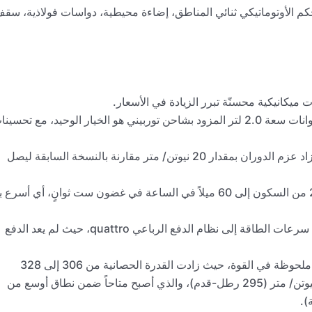
ظام التحكم الأوتوماتيكي ثنائي المناطق، إضاءة محيطية، دواسات فولاذية، سق
بالنسبة لـ A3، لا يزال المحرك البنزين رباعي الأسطوانات سعة 2.0 لتر المزود بشاحن توربيني هو الخيار الوحيد، مع تحسي
رغم أن القدرة الحصانية تظل عند 201 حصان، فقد زاد عزم الدوران بمقدار 20 نيوتن/ متر مقارنة بالنسخة السابقة ليصل
بفضل هذه التحسينات، يتسارع طراز A3 لعام 2025 من السكون إلى 60 ميلاً في الساعة في غضون ست ثوانٍ، أي أسرع ب
يُرسل ناقل الحركة ثنائي القابض S tronic ذو السبع سرعات الطاقة إلى نظام الدفع الرباعي quattro، حيث لم يعد الدفع
أما النسخة المحدثة من طراز S3، فقد شهدت زيادة ملحوظة في القوة، حيث زادت القدرة الحصانية من 306 إلى 328
حصاناً، مع الحفاظ على عزم دوران ثابت عند 400 نيوتن/ متر (295 رطل-قدم)، والذي أصبح متاحاً ضمن نطاق أوسع من