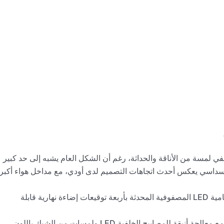
لمسة من الأناقة والحداثة، رغم أن الشكل العام يشبه إلى حد كبير
ار سداسي يعكس أحدث اتجاهات التصميم لدى أودي، مع مداخل هواء أكبر
يزين شعار أودي البارز المقدمة، وتأتي المصابيح الأمامية LED المصفوفية المحدثة بأربعة توقيعات إضاءة نهارية قابلة
في الخلف، يستوحي المصد تصميمه من طراز RS3 مع معالجة أنيقة للمصابيح الخلفية LED ولمسات من الشبك باللون