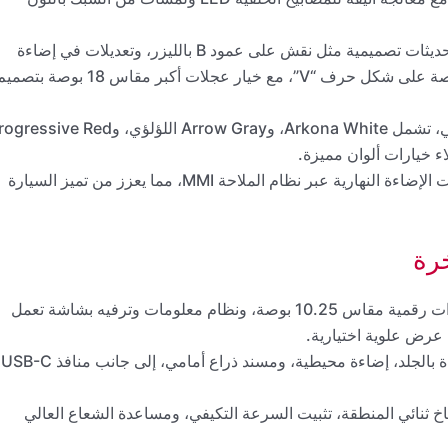
حصلت النسخة الأمريكية من A3 لعام 2025 على تحديثات تصميمية مثل نقش على عمود B بالليزر، وتعديلات في إضاءة
LED، كما تتميز بعجلات جديدة قياسية مقاس 17 بوصة على شكل حرف “V”، مع خيار عجلات أكبر مقاس 18 بوصة بت
أضافت أودي أيضاً أربعة ألوان جديدة للهيكل الخارجي، تشمل Arkona White، وArrow Gray اللؤلؤي، وe Red
بالإضافة إلى ذلك، يمكن لمالكي S3 تخصيص توقيعات الإضاءة النهارية عبر نظام الملاحة MMI، مما يعزز من تميز السيارة
رة
في الداخل، يحصل كلا الطرازين على مجموعة عدادات رقمية مقاس 10.25 بوصة، ونظام معلومات وترفيه بشاشة تعمل
تشمل التجهيزات القياسية في A3 عجلة قيادة مغطاة بالجلد، إضاءة محيطية، ومسند ذراع أمامي، إلى جانب منافذ USB-C
 ثنائي المنطقة، تثبيت السرعة التكيفي، ومساعدة الشعاع العالي