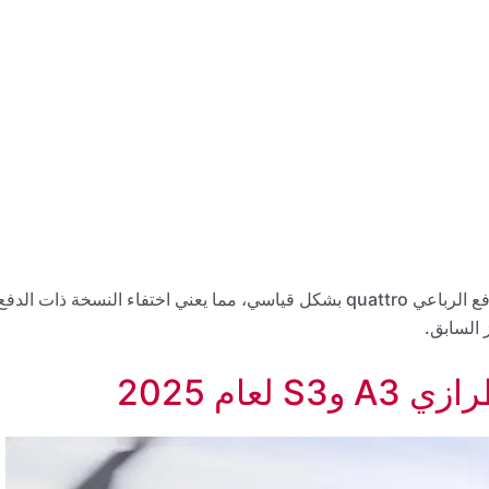
النسخة الجديدة من A3 لعام 2025 ستأتي مزودة بنظام الدفع الرباعي quattro بشكل قياسي، مما يعني اختفاء النسخة ذات الدف
 السابق.
عام 2025