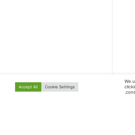
We u
click
Accept All
Cookie Settings
cons