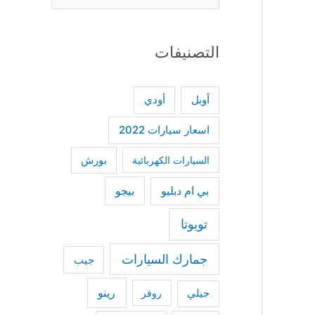
e
a
التصنيفات
r
c
h
أودي
أوبل
f
اسعار سيارات 2022
o
السيارات الكهربائية
بورش
r
:
بي ام دبليو
بيجو
تويوتا
جمارك السيارات
جيب
رينو
جيلي
روفر