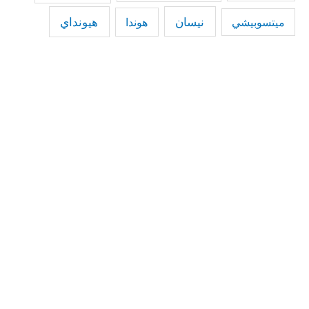
نيسان
هيونداي
هوندا
ميتسوبيشي