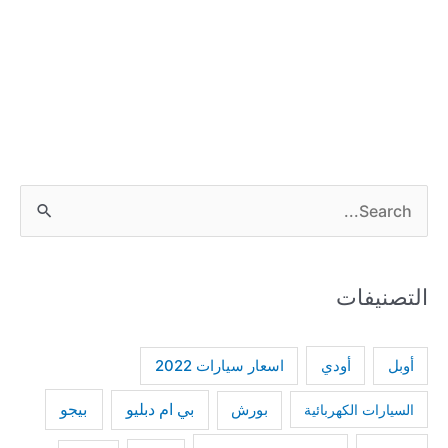
S
e
a
التصنيفات
r
c
h
أودي
أوبل
اسعار سيارات 2022
f
بي ام دبليو
بيجو
السيارات الكهربائية
بورش
o