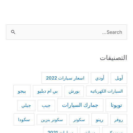
S
e
a
التصنيفات
r
c
h
أودي
أوبل
اسعار سيارات 2022
f
بي ام دبليو
بيجو
السيارات الكهربائية
بورش
o
r
تويوتا
جمارك السيارات
جيب
جيلي
:
رينو
سكودا
روفر
سكوتر
سكوتر بنزين
سوزوكي
سيات
سيارات 2021