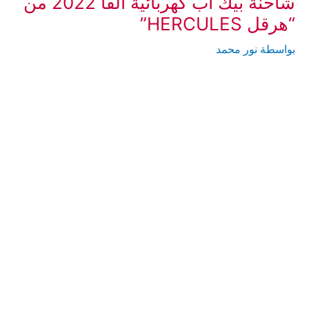
شاحنة بيك أب كهربائية ألفا 2022 من
“هرقل HERCULES”
بواسطة
نور محمد