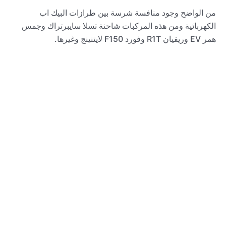
من الواضح وجود منافسة شرسة بين طرازات البيك اب
الكهربائية ومن هذه المركبات شاحنة تسلا سايبرتراك وجمس
همر EV وريفيان R1T وفورد F150 لايتنينج وغيرها.