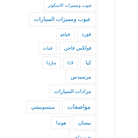
عيوب ومميزات الاسكوتر
عيوب ومميزات السيارات
فورد
فولفو
فولكس فاجن
فيات
كيا
مازدا
لادا
مرسيدس
مزادات السيارات
مواصفات
ميتسوبيشي
نيسان
هوندا
هيونداي