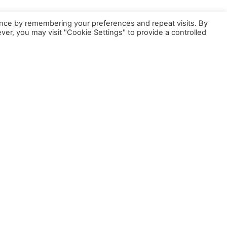
nce by remembering your preferences and repeat visits. By
ver, you may visit "Cookie Settings" to provide a controlled
النسخة الكوبيه:
فبلغ سعر الفئة الأولى منها: مليون و50 ألف جنية بدلاً من مليون و70 ألف جنية
الأسعار الرسمية للسيارة أودي
Q7
موديل 2019
حيث بلغ سعر الفئة الوحيدة لها بعد التخفيض مليون و650 ألف جنية بدلاً من 2 مليون و200 ألف جنية.