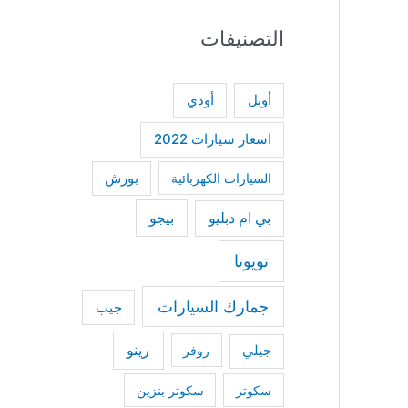
a
التصنيفات
r
c
h
أودي
أوبل
f
اسعار سيارات 2022
o
السيارات الكهربائية
بورش
r
:
بي ام دبليو
بيجو
تويوتا
جمارك السيارات
جيب
رينو
جيلي
روفر
سكوتر
سكوتر بنزين