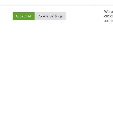
We u
click
Accept All
Cookie Settings
cons