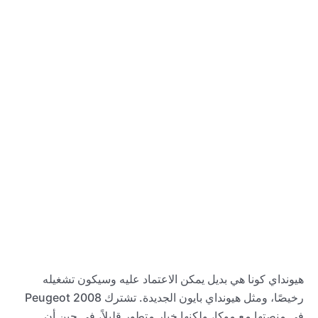
هيونداي كونا هي بديل يمكن الاعتماد عليه وسيكون تشغيله
رخيصًا، ومثل هيونداي بايون الجديدة. تشترك Peugeot 2008
في منصتها مع موكا، ولكنها خيار متطور قليلاً، في حين أن