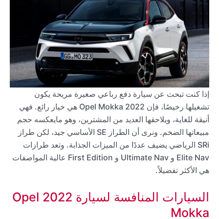
إذا كنت تبحث عن سيارة دفع رباعي صغيرة مريحة يكون
تشغيلها رخيصًا، فإن 2022 Opel Mokka هي خيار رائع. فهي
أنيقة للغاية، ويلاحقها العديد من المشترين، وهو مايعكسه حجم
مبيعاتها الضخم. ونرى أن الطراز SE الأساسي جيد، لكن طراز
SRi الرياضي يضيف عددًا من الميزات الجذابة. وتعد طرازات
Elite Nav و Ultimate Nav و First Edition عالية المواصفات
هي الأكثر تفضيلاً.
السيارات المنافسة لسيارة 2022 Opel
Mokka