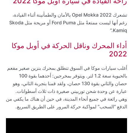
راحة القيادة في سيارة أوبل موكا 2022
تشعرك 2022 Opel Mokka بالأمان والطمأنينة أثناء القيادة،
رغم أنها ليست ممتعةً مثل Ford Puma أو مريحة مثل Skoda
Kamiq.”
أداء المحرك وناقل الحركة في أوبل موكا
2022
أغلب سيارات موكا في السوق تنطلق بمحرك بنزين صغير مفعم
بالحيوية سعة 1.2 لتر. ويتوفر بمخرجين: أحدهما بقوة 100
حصان والثاني بقوة 130 حصان، ولقد قمنا بتجربة الثاني، وهو
عبارة عن وحدة شحن توربيني صغيرة ذات ثلاث أسطوانات.
وهي رائعة في جميع أنحاء المدينة، في حين أن هناك ما يكفي من
الدفع “السحب” لمواكبة حركة المرور على الطريق السريع.