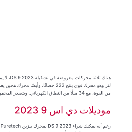
من القوة، مع 34 ميلًا من النطاق الكهربائي. ويتصدر المجموعة محرك قوي ينتج 355 حصانًا، ضمن منظومة دفع رباعي.
موديلات دي اس 9 2023