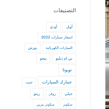
a
التصنيفات
r
c
h
أودي
أوبل
f
اسعار سيارات 2022
o
السيارات الكهربائية
بورش
r
:
بي ام دبليو
بيجو
تويوتا
جمارك السيارات
جيب
رينو
جيلي
روفر
سكوتر
سكوتر بنزين