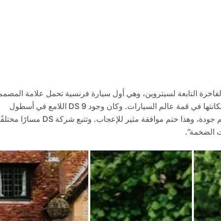
ة التجارية الفاخرة التابعة لسيتروين، وهي أول سيارة فرنسية تحمل علامة المصمم
على مر العصور. كما إنها تعبير جريء عن استعادة فرنسا لمكانتها في قمة عالم السيارات. وكان وجود DS 9 اللامع في أسطول
سيارات الرئيس الفرنسي خلال الزيارات الرسمية بمثابة ختم جودة، وهذا ختم موافقة مثير للإعجاب. وتتبع شركة DS مسارًا مخ
ات الضخمة”.