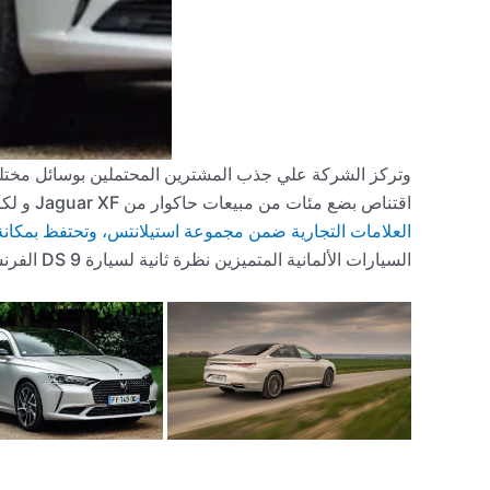
وتركز الشركة علي جذب المشترين المحتملين بوسائل مختلفة
اقتناص بضع مئات من مبيعات حاكوار من Jaguar XF و لكزس ES، لتقديم بديل بنكهة فرنسية. من شركة
العلامات التجارية ضمن مجموعة استيلانتس، وتحتفظ بمكانة ف
السيارات الألمانية المتميزين نظرة ثانية لسيارة DS 9 الفرنسية.