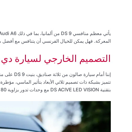
المعركة. فهل يمكن للخيال الفرنسي أن يتنافس مع أفضل ما
التصميم الخارجي لسيارة دي اس 9 
بتقنية DS ACIVE LED VISION مع وحدات تدور بزاوية 180 درجة، تؤكدها مصابيح “Pearl” التي تعمل خلال النهار.