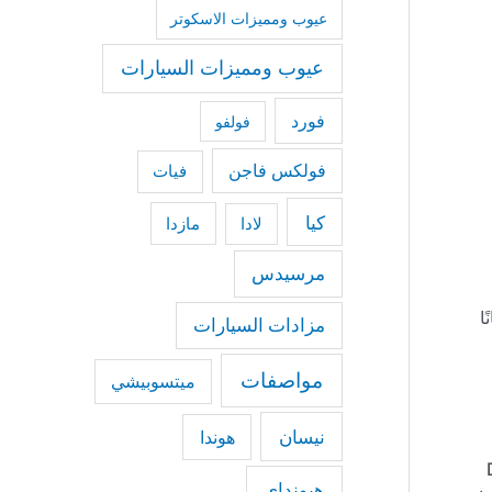
عيوب ومميزات الاسكوتر
عيوب ومميزات السيارات
فورد
فولفو
فولكس فاجن
فيات
كيا
مازدا
لادا
مرسيدس
 كهربائي. ينتجا معًا 222 حصانًا
مزادات السيارات
مواصفات
ميتسوبيشي
نيسان
هوندا
تم استبدال DS 9
هيونداي