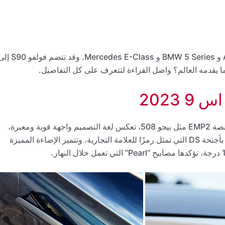
يأتي معظم منافسي DS 9 من ألمانيا، بما في ذلك Audi A6 و BMW 5 Series و Mercedes E-Class. وقد تت
 يقدمه العالم؟ واصل القراءة لتتعرف على كل التفاصيل.
2023
إننا أمام سيارة صالون من ثلاثة صناديق، بنيت DS 9 على منصة EMP2 مثل بيجو 508، تعكس لغة التصميم واجهة قوية ومعبرة،
تتميز بشبكة ذات تصميم ثلاثي الأبعاد بتأثير الماسي، مؤطرة بأجنحة DS التي تمثل رمزًا للعلامة التجارية. وتتميز الإضاءة المميزة