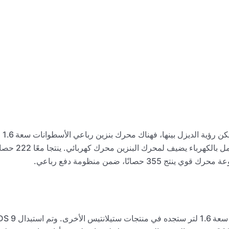
هناك ثلاثة محركات معروضة في تشكيلة 2023 DS 9، لا يمكن رؤية الديزل بينها، فهناك محرك بنزين رباعي الأسطوانات سعة 1.6
لتر وهو محرك قوي ينتج 222 حصانًا، وأيضًا محرك هجين يعمل بالكهرباء يضيف لمحرك البنزين محرك
رغم أنه يمكنك شراء 2023 DS 9 بمحرك بنزين Puretech سعة 1.6 لتر ستجده في منتجات ستيلانتيس الأخرى. و