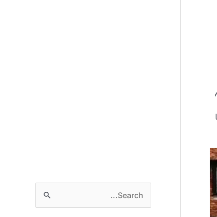
تلفًا
S
e