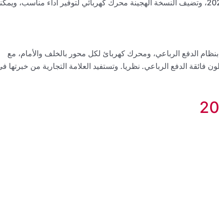
E-Tense 225 العادية بأخرى هجينة E-Tense 250 عام 2022، وتضيف النسخة الهجينة محرك كهربائي لتوفير أداء مناسب، ويمك
 الذي يتصدر التشكيلة. بنظام الدفع الرباعي، ومحرك كهربائ لكل محور بالخلف والأمام، مع
 الدفع تجعل من 2023 DS 9 سيارة صالون فائقة الدفع الرباعي. نظريا. وتستفيد العلامة التجارية من خبرتها ف