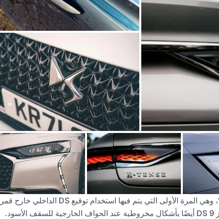
على غطاء المحرك، هناك شريط جلوش “Clous de Paris”، وهي المرة الأولى التي يتم فيها استخدام توقيع DS الداخلي خا
القيادة. مع إشارة إلى الطراز DS الأصلي لعام 1955، وتتميز DS 9 أيضًا بأشكال مخروطية عند الحواف الخارجية للسقف الأسود.