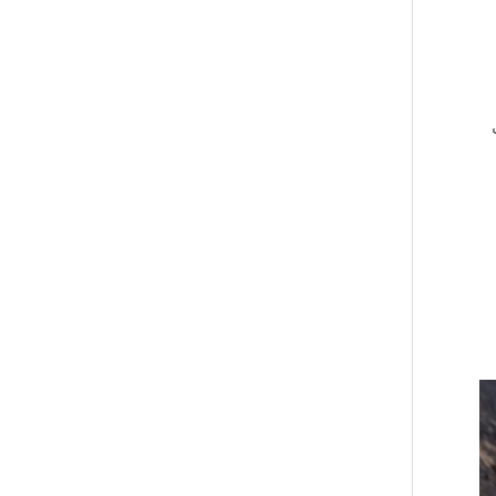
ضم فولفو S90 إلى