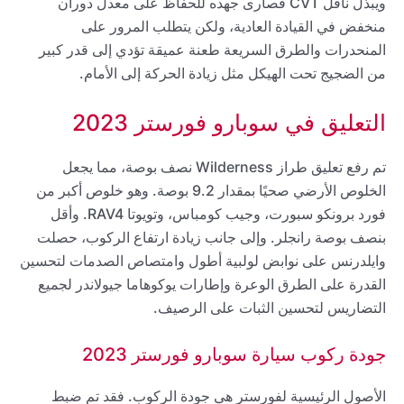
ويبذل ناقل CVT قصارى جهده للحفاظ على معدل دوران
منخفض في القيادة العادية، ولكن يتطلب المرور على
المنحدرات والطرق السريعة طعنة عميقة تؤدي إلى قدر كبير
من الضجيج تحت الهيكل مثل زيادة الحركة إلى الأمام.
التعليق في سوبارو فورستر 2023
تم رفع تعليق طراز Wilderness نصف بوصة، مما يجعل
الخلوص الأرضي صحيًا بمقدار 9.2 بوصة. وهو خلوص أكبر من
فورد برونكو سبورت، وجيب كومباس، وتويوتا RAV4. وأقل
بنصف بوصة رانجلر. وإلى جانب زيادة ارتفاع الركوب، حصلت
وايلدرنس على نوابض لولبية أطول وامتصاص الصدمات لتحسين
القدرة على الطرق الوعرة وإطارات يوكوهاما جيولاندر لجميع
التضاريس لتحسين الثبات على الرصيف.
جودة ركوب سيارة سوبارو فورستر 2023
الأصول الرئيسية لفورستر هي جودة الركوب. فقد تم ضبط