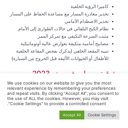
كاميرا الرؤية الخلفية
تحذير مغادرة المسار مع مساعدة الحفاظ على المسار
تحذير الاصطدام الأمامي
نظام الكبح التلقائي في حالات الطوارئ إلى الأمام
مثبت السرعة التكيفي مع تمركز الممر
مصابيح أمامية متكيفة بعوارض عالية أوتوماتيكية
تنبيه المقعد الخلفي (يذكرك بفحص المقاعد الخلفية
للأطفال أو الحيوانات الأليفة قبل الخروج من السيارة)
موثوقية سوبارو فورستر 2023
We use cookies on our website to give you the most
لم يكن لدى سوبارو فورستر 2023 درجة موثوقية متوقعة في
relevant experience by remembering your preferences
and repeat visits. By clicking “Accept All”, you consent to
وقت كتابة هذا التقرير.
the use of ALL the cookies. However, you may visit
"Cookie Settings" to provide a controlled consent.
اختبارات التصادم لسيارة سوبارو
Accept All
Cookie Settings
فورستر 2023