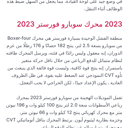
في وضع جيد على لوحة القيادة، مما يجعل من السهل ضبط هذه
الوظائف أثناء التنقل.
2023 محرك سوبارو فورستر 2023
منطقة الفشل الوحيدة بسيارة فورستر هي محرك Boxer-four
من سوبارو بسعة 2.5 لتر، ينتج 182 حصانًا و 176 رطلًا من عزم
الدوران، إنه معقول وليس رائدًا في فئته، ويرسل المحرك طاقته
لنظام متماثل للدفع الرباعي من خلال ناقل حركة متغير
باستمرار، إنه ينتج قوة كافية، وليست قوة فائقة الذي ينبعث من
تأوه CVT النموذجي عند الضغط عليه بقوة. في ظل الظروف
العادية ، يكون الإعداد جيدًا ، لكن الحراجي لا يحب التعجل.
تعمل الموديلات الهجينة من سوبارو فورستر 2023 بمحرك
رباعي الأسطوانات سعة 2.0 لتر ينتج 100 كيلو وات و 196 نيوتن
متر مع محرك كهربائي ينتج 12 كيلو وات و 66 نيوتن متر،
وحزمة بطارية ليثيوم أيون. يرتبط المحرك بناقل أتوماتيكي CVT
مع محرك يتم إرساله عبر نظام الدفع الرباعي.