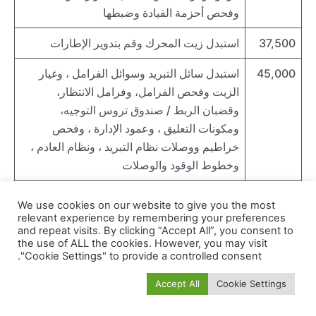
وفحص أحزمة القيادة وضبطها
37,500
استبدل زيت المحرك وقم بتدوير الإطارات
45,000
استبدل سائل التبريد وسوائل الفرامل ، وغيار
الزيت وفحص الفرامل، وفرامل الانتظار،
وقضبان الربط / صندوق تروس التوجيه،
ومكونات التعليق ، وعمود الإدارة ، وفحص
خراطيم ووصلات نظام التبريد ، ونظام العادم ،
وخطوط الوقود والوصلات
52,000
غيار زيت وقم بتدوير الإطارات
We use cookies on our website to give you the most
relevant experience by remembering your preferences
60,000
فحص دوري وغيار زيت، وفحص الفرامل وفحص
and repeat visits. By clicking “Accept All”, you consent to
the use of ALL the cookies. However, you may visit
علبة التروس والتوجيه، فحص خراطيم ووصلات
"Cookie Settings" to provide a controlled consent.
نظام التبريد ، فحص نظام العادم ، وخطوط
الوقود والوصلات ، وتغيير فلاتر الهواء،
Accept All
Cookie Settings
والبيجوهات، فحص أحزمة القيادة وضبطها