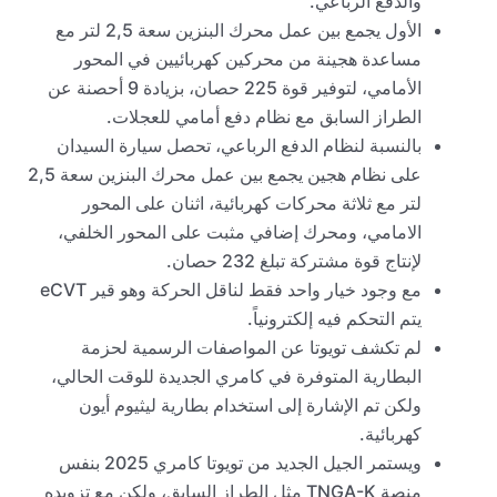
والدفع الرباعي.
الأول يجمع بين عمل محرك البنزين سعة 2,5 لتر مع
مساعدة هجينة من محركين كهربائيين في المحور
الأمامي، لتوفير قوة 225 حصان، بزيادة 9 أحصنة عن
الطراز السابق مع نظام دفع أمامي للعجلات.
بالنسبة لنظام الدفع الرباعي، تحصل سيارة السيدان
على نظام هجين يجمع بين عمل محرك البنزين سعة 2,5
لتر مع ثلاثة محركات كهربائية، اثنان على المحور
الامامي، ومحرك إضافي مثبت على المحور الخلفي،
لإنتاج قوة مشتركة تبلغ 232 حصان.
مع وجود خيار واحد فقط لناقل الحركة وهو قير eCVT
يتم التحكم فيه إلكترونياً.
لم تكشف تويوتا عن المواصفات الرسمية لحزمة
البطارية المتوفرة في كامري الجديدة للوقت الحالي،
ولكن تم الإشارة إلى استخدام بطارية ليثيوم أيون
كهربائية.
ويستمر الجيل الجديد من تويوتا كامري 2025 بنفس
منصة TNGA-K مثل الطراز السابق، ولكن مع تزويده