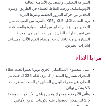
السرعة التكيفي، والمصابيح الأمامية العالية
الأوتوماتيكية، ورصد النقاط العمياء في الطريق، وميزة
التحذير من حركة المرور الخلفية وغيرها المزيد.
تزيد الفئات العُليا XLE وXSE بالمزيد من التقنيات مثل
التحذير من الزحام العابر من أمام السيارة والمساعدة
في تغيير حارات الطريق، وراصد بانورامي لمحيط
السيارة بزاوية 360 درجة، ونظام الكبح الآلي، ومساعد
إشارات الطريق.
مزايا الأداء
على المستوى الميكانيكي، تُجري تويوتا تغييراً تحت غطاء
المحرك بسيارتها السيدان كامري لعام 2025، حيث تم
التخلي عن محرك البنزين السابق ذو الست أسطوانات
V6 بشكل نهائي.
وتأتي الآن فقط بمحرك هجين رباعي الأسطوانات بسعة
2.5 لتر يمكن الحصول عليه تكوينات الدفع الأمامي