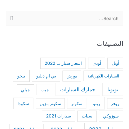
S
e
a
التصنيفات
r
c
h
أودي
أوبل
اسعار سيارات 2022
f
بي ام دبليو
بيجو
السيارات الكهربائية
بورش
o
r
تويوتا
جمارك السيارات
جيب
جيلي
:
رينو
سكودا
روفر
سكوتر
سكوتر بنزين
سوزوكي
سيات
سيارات 2021