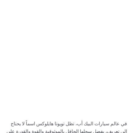
في عالم سيارات البيك أب، تظل تويوتا هايلوكس اسماً لا يحتاج
إلى تعريف، بفضل سجلها الحافل بالموثوقية والقوة والقدرة على