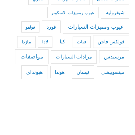
شيفروليه
عيوب ومميزات الاسكوتر
عيوب ومميزات السيارات
فورد
فولفو
كيا
فولكس فاجن
فيات
مازدا
لادا
مواصفات
مرسيدس
مزادات السيارات
نيسان
هيونداي
هوندا
ميتسوبيشي