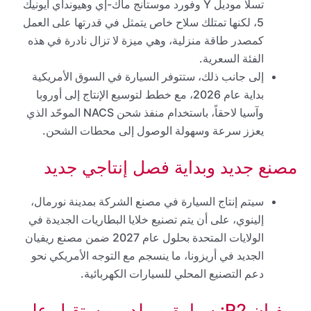
تسلا موديل Y وفورد موستانج ماك-إي وهيونداي أيونيك
5، لكنها تمتلك سلاح خاص يتمثل في قدرتها على العمل
كمصدر طاقة منزلية، وهي ميزة لا تزال نادرة في هذه
الفئة السعرية.
إلى جانب ذلك، ستتوفر السيارة في السوق الأمريكية
بداية عام 2026، مع خطط لتوسيع الإنتاج إلى أوروبا
وآسيا لاحقاً، باستخدام منفذ شحن NACS الموحّد الذي
يعزز سرعة وسهولة الوصول إلى محطات الشحن.
مصنع جديد وبداية فصل إنتاجي جديد
سيتم إنتاج السيارة في مصنع الشركة بمدينة نورمال،
إلينوي، على أن يتم تصنيع خلايا البطاريات الجديدة في
الولايات المتحدة بحلول عام 2027 ضمن مصنع ريفيان
الجديد في أريزونا، ما ينسجم مع التوجه الأمريكي نحو
دعم التصنيع المحلي للسيارات الكهربائية.
ريفيان R2: سيارة، مولد، ومستقبل على