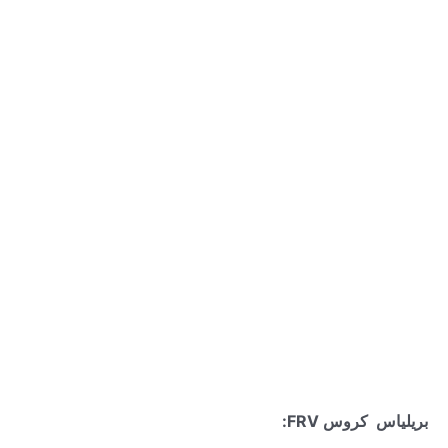
بريلياس كروس
FRV
: