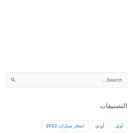
S
e
a
التصنيفات
r
c
h
أودي
أوبل
اسعار سيارات 2022