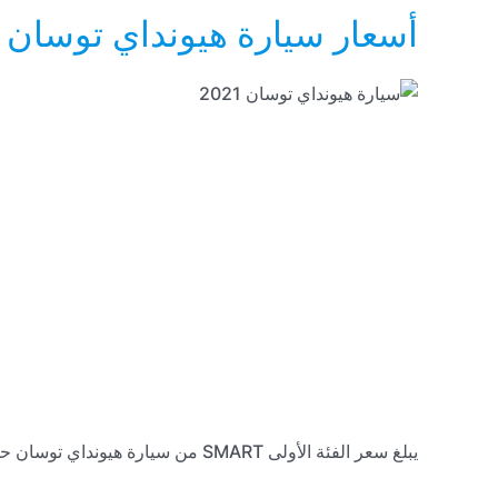
أسعار سيارة هيونداي توسان 2022
يبلغ سعر الفئة الأولى SMART من سيارة هيونداي توسان حوالي 475 ألف جنيه مصري، أو حوالي 86295 ريال سعودي.