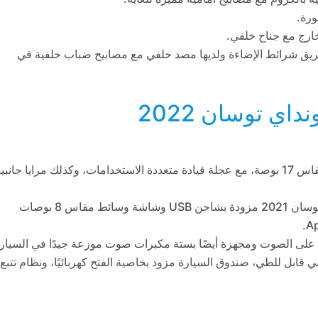
ورة.
ارج مع جناح خلفي.
ضها البعض عن طريق شرائط الإضاءة ولديها مصد خلفي مع مصابيح ضباب خلفية في
اي توسان 2022
على جنوط رياضية بمقاس 17 بوصة، مع عجلة قيادة متعددة الاستخدامات، وكذلك مرايا جانبي
مجهزة بأنظمة ترفيهية حيث نجد أن سيارة هيونداي توسان 2021 مزودة بشاحن USB وشاشة وسائط مقاس 8 بوصات
ي قابل للطي، صندوق السيارة مزود بخاصية الفتح كهربائيًا، ونظام تتبع