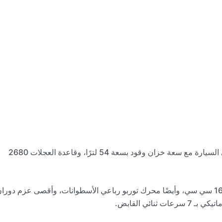
كما تبلغ سعة الصندوق الخلفي حوالي 503 لترًا، وكذلك تأتي السيارة مع سعة خزان وقود بسعة 54 لترًا، وقاعدة العجلات 2680
كما نجد أن السيارة مجهزة بمحرك بقوة 180 حصانًا، مع 1600 سي سي، وأيضًا محرك توربو رباعي الأسطوانات، وأقصى عزم دور