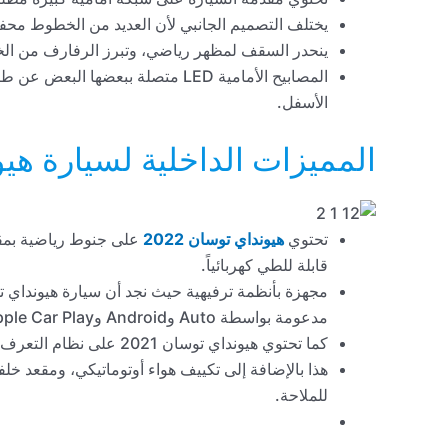
يختلف التصميم الجانبي لأن العديد من الخطوط محف
ينحدر السقف لمظهر رياضي، وتبرز الرفارف من الخ
المصابيح الأمامية LED متصلة ببع
الأسفل.
المميزات الداخلية لسيارة هيوند
تحتوي
هيونداي توسان 2022
قابلة للطي كهربائياً.
مدعومة بواسطة Auto وAndroid وApple Car Play.
كما تحتوي هيونداي توسان 2021 على نظام التعرف على الصوت ومجهزة أيضًا بستة مكبرات صوت موزعة جيدًا في السيارة.
هذا بالإضافة إلى تكييف هواء أوتوماتيكي، ومقعد خلف
للملاحة.