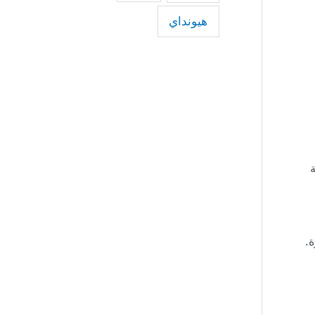
هيونداي
ة