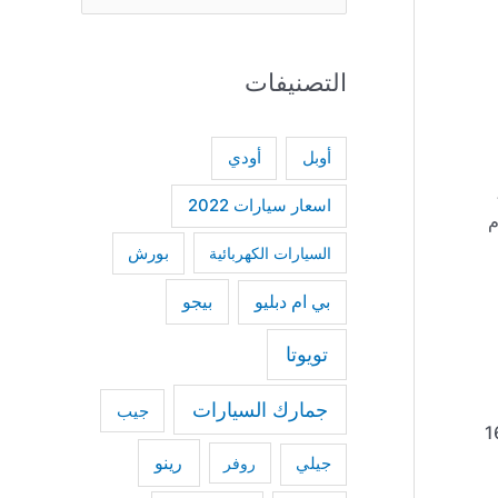
e
a
التصنيفات
r
c
h
أودي
أوبل
f
اسعار سيارات 2022
م
o
السيارات الكهربائية
بورش
r
:
بي ام دبليو
بيجو
تويوتا
جمارك السيارات
جيب
سبة للارتفاع فهو إجمالي يصل إلى 1650
رينو
جيلي
روفر