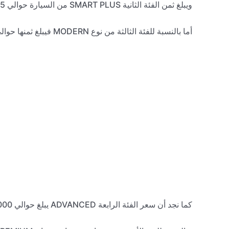
ويبلغ ثمن الفئة الثانية SMART PLUS من السيارة حوالي 505 ألف جنيه مصري، أو حوالي 87175 ريال سعودي.
أما بالنسبة للفئة الثالثة من نوع MODERN فيبلغ ثمنها حوالي 540 ألف جنيه، أو 87890 ريال سعودي.
كما نجد أن سعر الفئة الرابعة ADVANCED يبلغ حوالي 590.000 جنيه مصري، أو 88990 ريال سعودي.