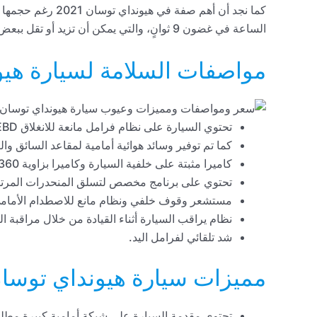
الساعة في غضون 9 ثوانٍ، والتي يمكن أن تزيد أو تقل ببعض أجزاء من الثانية وهو آداء جيد في فئة الكروس أوفر.
مواصفات السلامة لسيارة هيوندا
تحتوي السيارة على نظام فرامل مانعة للانغلاق ABS، EBD، وESP.
كما تم توفير وسائد هوائية أمامية لمقاعد السائق وا
كاميرا مثبتة على خلفية السيارة وكاميرا بزاوية 360 درجة في الفئة العليا.
تحتوي على برنامج مخصص لتسلق المنحدرات المرتفعة ، HDC
مستشعر وقوف خلفي ونظام مانع للاصطدام الأمام
نظام يراقب السيارة أثناء القيادة من خلال مراقبة 
شد تلقائي لفرامل اليد.
مميزات سيارة هيونداي توسان 22
تحتوي مقدمة السيارة على شبكة أمامية كبيرة مطلية