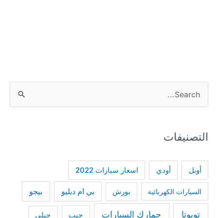
S
e
a
التصنيفات
r
c
h
أودي
أوبل
اسعار سيارات 2022
f
بي ام دبليو
بيجو
السيارات الكهربائية
بورش
o
r
تويوتا
جمارك السيارات
جيب
جيلي