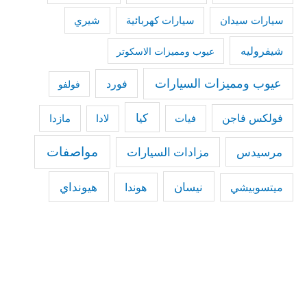
سيارات كهربائية
شيري
سيارات سيدان
شيفروليه
عيوب ومميزات الاسكوتر
عيوب ومميزات السيارات
فورد
فولفو
كيا
فولكس فاجن
فيات
مازدا
لادا
مواصفات
مرسيدس
مزادات السيارات
نيسان
هيونداي
هوندا
ميتسوبيشي