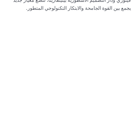
فيتوري ودار التصميم الأسطورية بينينفارينا، لتضع معيار جديد
يجمع بين القوة الجامحة والابتكار التكنولوجي المتطور.