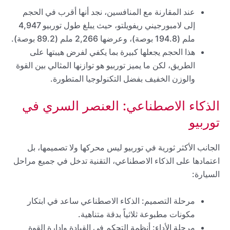
عند المقارنة مع المنافسين، نجد أنها أقرب في الحجم
إلى لامبورجيني ريفويلتو، حيث يبلغ طول توربيو 4,947
ملم (194.8 بوصة)، وعرضها 2,266 ملم (89.2 بوصة).
هذا الحجم يجعلها كبيرة بما يكفي لفرض هيبتها على
الطريق، لكن ما يميز توربيو هو توازنها المثالي بين القوة
والوزن الخفيف بفضل التكنولوجيا المتطورة.
الذكاء الاصطناعي: العنصر السري في
توربيو
الجانب الأكثر ثورية في توربيو ليس محركها ولا تصميمها، بل
اعتمادها على الذكاء الاصطناعي، التقنية تدخل في جميع مراحل
السيارة:
مرحلة التصميم: الذكاء الاصطناعي ساعد في ابتكار
مكونات مطبوعة ثلاثياً بدقة متناهية.
مرحلة الأداء: أنظمة التحكم في القيادة وإدارة القوة