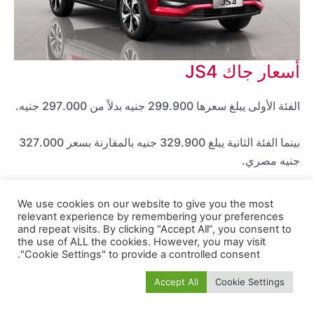
أسعار جاك JS4
الفئة الأولى يبلغ سعرها 299.900 جنيه بدلاً من 297.000 جنيه.
بينما الفئة الثانية يبلغ 329.900 جنيه بالمقارنة بسعر 327.000
جنيه مصري.
قوة محرك جاك JS4
We use cookies on our website to give you the most
relevant experience by remembering your preferences
اعتمدت سيارة جاك JS4 على محرك سعة 1.5 لتر تيربو يولد
and repeat visits. By clicking “Accept All”, you consent to
the use of ALL the cookies. However, you may visit
قوة 147 حصان، متصل بناقل حركة أوتوماتيكي، بعزم دوران
"Cookie Settings" to provide a controlled consent.
يبلغ 210 نيوتن متر، أما عن السرعة القصوى للسيارة فهي تبلغ
Accept All
Cookie Settings
170 كم/ الساعة.