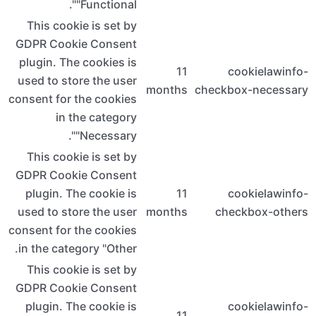
"
This cookie
GDPR Cooki
plugin. The 
used to stor
consent for t
in th
"
This cookie
GDPR Cooki
plugin. The
used to stor
consent for t
in the categ
This cookie
GDPR Cooki
plugin. The