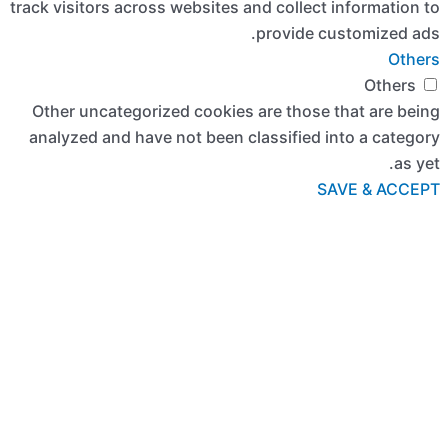
track visitors
Other uncat
analyzed an