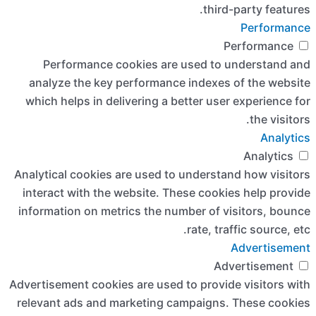
Perform
analyze t
which helps
Analytical c
interact wi
information 
Advertisement
relevant ad