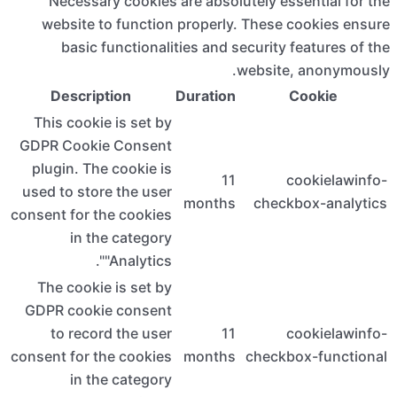
Necessar
website t
basic 
Descrip
This cookie
GDPR Cooki
plugin. The
used to stor
consent for t
in th
The cookie
GDPR cooki
to recor
consent for t
in th