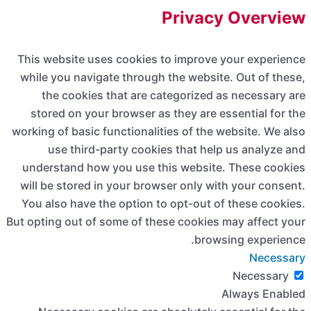
This websit
while you n
the coo
stored on
working of ba
use th
understand
will be sto
You also ha
But opting out