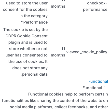
used to stor
consent for t
in th
"Per
The cookie is 
GDPR Cooki
plugin and 
store whet
user has co
the use of 
does not
pers
functionalities
social med