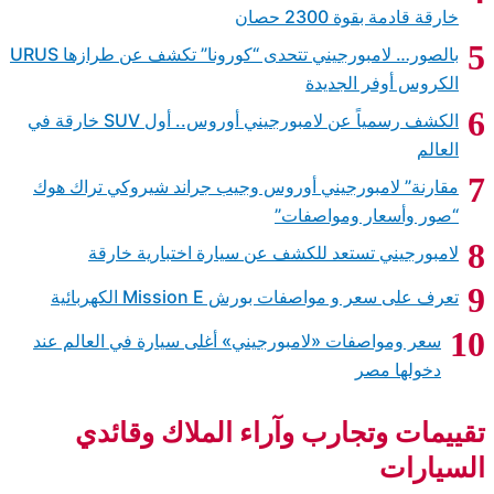
بالصور… لامبورجيني تتحدى “كورونا” تكشف عن طرازها URUS
الكشف رسمياً عن لامبورجيني أوروس.. أول SUV خارقة في
كي تراك هوك
خارقة
ي العالم عند
ائدي