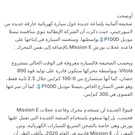
خارقة جديدة من
منافسة تيسلا
إنتاجها على
الي بمشروع
Vitola، وبواسطة محركها ستكون قادرة على توليد قوة 800
حصان، كما أنها ستتسارع من 0-100 كم/س خلال 2.5 ثانية فقط،
P100، كما أن سرعتها
الجديدة لن تستخدم محرك وقاعدة عجلات Mission E
تي تعمل عليها
ئية، ومن
Mis قادمة في العام 2020، وأغلب الظن أن