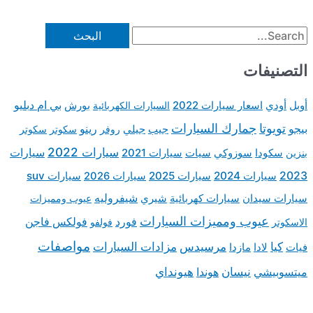
بي ام دبليو
ورش
سكوتر
سكوتر
2
سيارات
سيارات suv
وب ومميزات
ولكس فاجن
واصفات