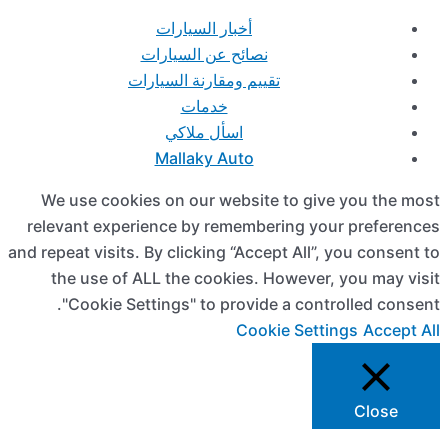
We use co
relevant ex
and repeat visi
the use 
"Cookie