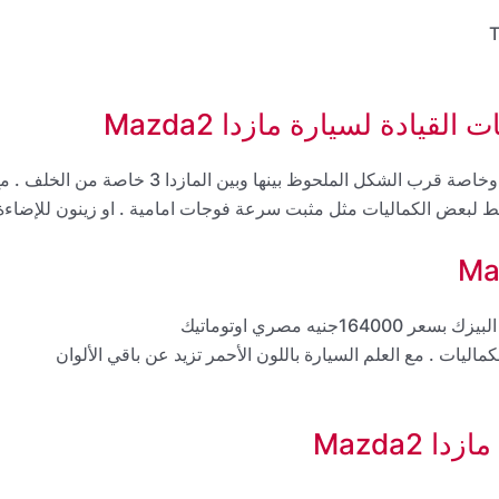
قيادة لسيارة مازدا Mazda2
تعطي السيارة انطباعاً جيداً من النظرة الأولى لعشاق مازدا وخاصة قرب الشكل الملحوظ بينها وبين المازدا 3 خاصة من الخ
سيط لبعض الكماليات مثل مثبت سرعة فوجات امامية . او زينون للإضاءة
يه مصري اوتوماتيك
توماتيك جميع الكماليات . مع العلم السيارة باللون الأحمر تزيد عن باقي الألوان
Mazda2