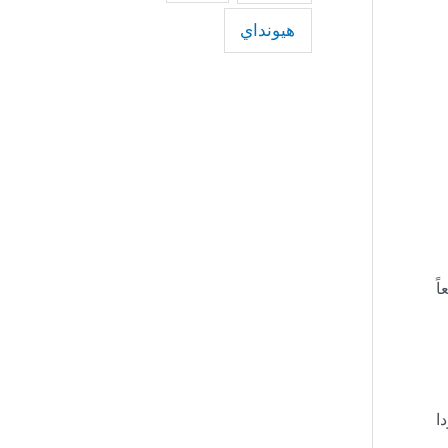
هيونداي
عاً
دا