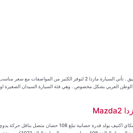
السيارة اليابانية الجديدة مازدا 2 بشكل انيق وحجم صغير وانيق . تأتي السيارة مازدا 2 لتوفر الكثير من المواصفات مع سعر مناس
في الوطن العربي بشكل مخصوص . وهي فئة السيارة السيدان الصغيرة او
Maz
في مصر مزودة بمحرك 1500 سي سي سكاي اكتيف يولد قدرة حصانية تبلغ 108 حصان متصل بناقل حركة يد
او اوتوماتيك 6 سرعات . يعمل بشكل جيد مع بنزين 92 . قدرة المحرك البالغة 108 حصان مع وزن السيارة البالغ 1072كجم يحقق