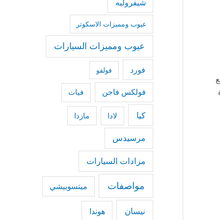
شيفروليه
عيوب ومميزات الاسكوتر
عيوب ومميزات السيارات
فورد
فولفو
لف . مع
فولكس فاجن
فيات
كيا
مازدا
لادا
مرسيدس
مزادات السيارات
مواصفات
ميتسوبيشي
نيسان
هوندا