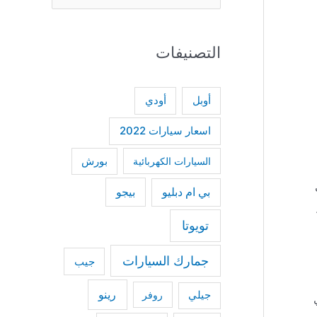
e
a
التصنيفات
r
c
h
أودي
أوبل
f
اسعار سيارات 2022
o
السيارات الكهربائية
بورش
r
:
ب
بي ام دبليو
بيجو
تويوتا
جمارك السيارات
جيب
رينو
جيلي
روفر
وي