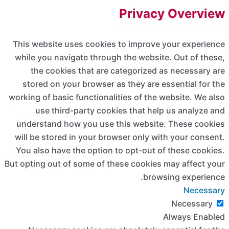
This we
while y
the
store
working o
us
unders
will be
You als
But opting