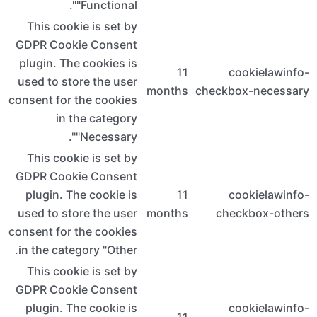
This c
GDPR Co
plugin. 
used to 
consent f
i
This c
GDPR Co
plugin
used to 
consent f
in the c
This c
GDPR Co
plugin