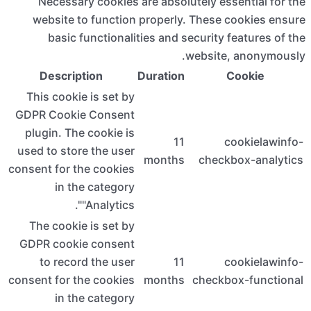
Nece
websi
ba
Des
This c
GDPR Co
plugin
used to 
consent f
i
The co
GDPR c
to r
consent f
i