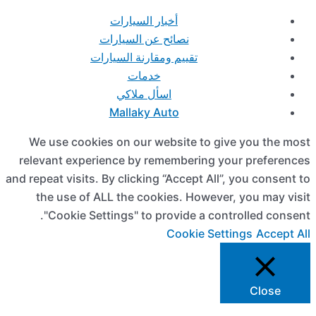
We us
relevan
and repeat
the 
"Co