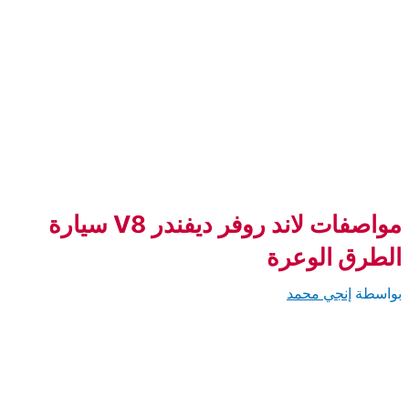
 ديفندر V8 سيارة