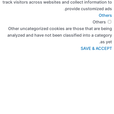
track visi
Other u
analyze