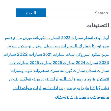
بي ام دبليو
تر
سكوتر
سيارات
 suv
مميزات
 فاجن
فات