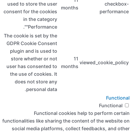
used to 
consent f
i
The cooki
GDPR Co
plugin 
store 
user has
the use
does
functional
social