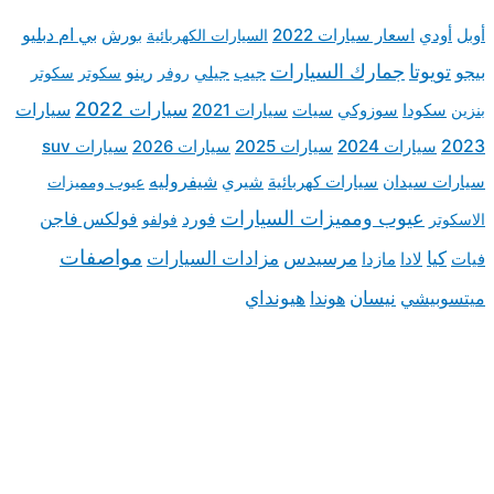
بي ام دبليو
تر
سكوتر
سيارات
 suv
مميزات
 فاجن
فات