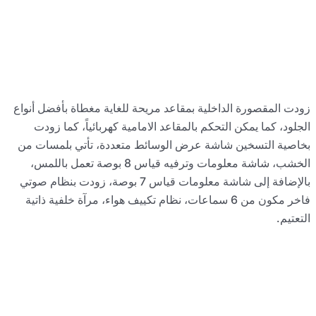
فضل أنواع
ا زودت
لمسات من
بوصة تعمل باللمس،
صة، زودت بنظام صوتي
لفية ذاتية