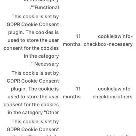
This c
GDPR Co
plugin. 
used to 
consent f
i
This c
GDPR Co
plugin
used to 
consent f
in the c
This c
GDPR Co