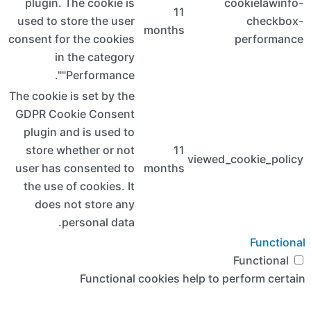
plugin
used to 
consent f
i
The cooki
GDPR Co
plugin 
store 
user has
the use
ou the most
does
references
 consent to
u may visit
ed consent.
Accept All
functional