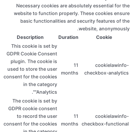
Nece
websi
ba
Des
This c
GDPR Co
plugin
used to 
consent f
i
The co
GDPR c
to r
consent f
i