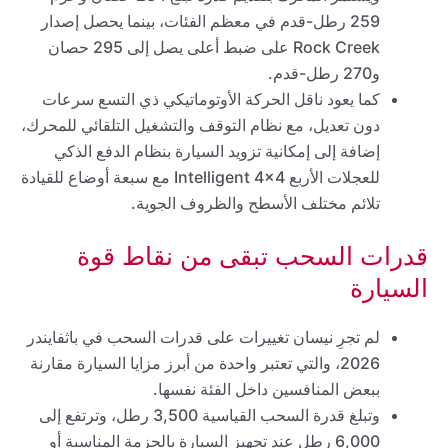
259 رطل-قدم في معظم الفئات، بينما يحصل إصدار
Rock Creek على ضبط أعلى يصل إلى 295 حصان
و270 رطل-قدم.
كما يعود ناقل الحركة الأوتوماتيكي ذي التسع سرعات
دون تعديل، مع نظام التوقف والتشغيل التلقائي للمحرك،
إضافة إلى إمكانية تزويد السيارة بنظام الدفع الذكي
للعجلات الأربع Intelligent 4×4 مع سبعة أوضاع للقيادة
تلائم مختلف الأسطح والظروف الجوية.
قدرات السحب تبقى من نقاط قوة
السيارة
لم تجرِ نيسان تغييرات على قدرات السحب في باثفايندر
2026، والتي تعتبر واحدة من أبرز مزايا السيارة مقارنة
ببعض المنافسين داخل الفئة نفسها.
وتبلغ قدرة السحب القياسية 3,500 رطل، وترتفع إلى
6,000 رطل عند تجهيز السيارة بالحزمة المناسبة أو