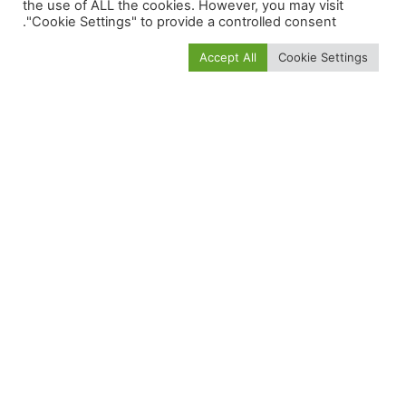
the use of ALL the cookies. However, you may visit
"Cookie Settings" to provide a controlled consent.
Accept All
Cookie Settings
مواضيع مهمة:
سمارت تدخل عالم السيدان للمرة الأولى بسيارة جديدة قيد
الاختبار
تقييم شامل أكورا انتيجرا 2024 Acura Integra مميزات
وعيوب وأسعار