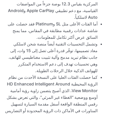
المركزية بقياس 12.3 بوصة جزءاً من المواصفات
القياسية، مع دعم تطبيقي Apple CarPlay وAndroid
Auto لاسلكياً.
أما الفئات الأعلى مثل SL وPlatinum فقد حصلت على
شاشة عدادات رقمية مطابقة في المقاس، مما يمنح
السائق عرض أكثر تكامل للمعلومات.
وتشمل التحسينات التقنية أيضاً منصة شحن لاسلكي
معاد تصميمها، توفّر قدرة أعلى تصل إلى 15 وات، إلى
جانب نظام تبريد مدمج وآلية تثبيت مغناطيسي للهاتف،
وهي تحسينات تهدف إلى دعم الاستخدام المتكرر
للهواتف الذكية خلال الرحلات الطويلة.
كما حصلت الفئات العليا على النسخة الأحدث من نظام
الرؤية المحيطية HD Enhanced Intelligent Around
View Monitor، الذي أصبح يتضمن زاوية رؤية أمامية
أوسع ووضعية “الغطاء غير المرئي”، والتي تعرض بشكل
رقمي المنطقة الواقعة أسفل مقدمة السيارة لتسهيل
المناورات في الأماكن ذات الرؤية المحدودة أو التضاريس