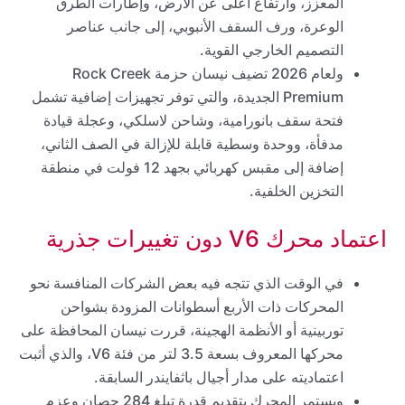
المعزز، وارتفاع أعلى عن الأرض، وإطارات الطرق
الوعرة، ورف السقف الأنبوبي، إلى جانب عناصر
التصميم الخارجي القوية.
ولعام 2026 تضيف نيسان حزمة Rock Creek
Premium الجديدة، والتي توفر تجهيزات إضافية تشمل
فتحة سقف بانورامية، وشاحن لاسلكي، وعجلة قيادة
مدفأة، ووحدة وسطية قابلة للإزالة في الصف الثاني،
إضافة إلى مقبس كهربائي بجهد 12 فولت في منطقة
التخزين الخلفية.
اعتماد محرك V6 دون تغييرات جذرية
في الوقت الذي تتجه فيه بعض الشركات المنافسة نحو
المحركات ذات الأربع أسطوانات المزودة بشواحن
توربينية أو الأنظمة الهجينة، قررت نيسان المحافظة على
محركها المعروف بسعة 3.5 لتر من فئة V6، والذي أثبت
اعتماديته على مدار أجيال باثفايندر السابقة.
ويستمر المحرك بتقديم قدرة تبلغ 284 حصان وعزم