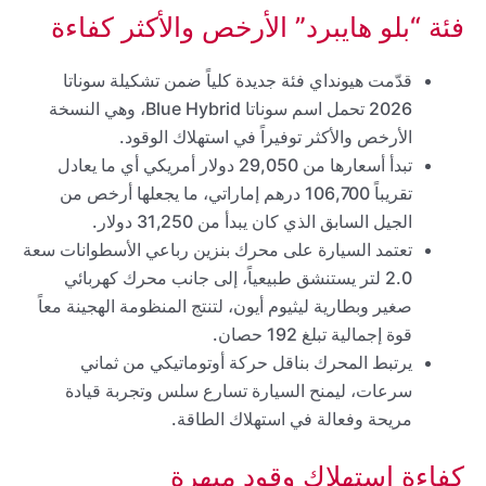
فئة “بلو هايبرد” الأرخص والأكثر كفاءة
قدّمت هيونداي فئة جديدة كلياً ضمن تشكيلة سوناتا
2026 تحمل اسم سوناتا Blue Hybrid، وهي النسخة
الأرخص والأكثر توفيراً في استهلاك الوقود.
تبدأ أسعارها من 29,050 دولار أمريكي أي ما يعادل
تقريباً 106,700 درهم إماراتي، ما يجعلها أرخص من
الجيل السابق الذي كان يبدأ من 31,250 دولار.
تعتمد السيارة على محرك بنزين رباعي الأسطوانات سعة
2.0 لتر يستنشق طبيعياً، إلى جانب محرك كهربائي
صغير وبطارية ليثيوم أيون، لتنتج المنظومة الهجينة معاً
قوة إجمالية تبلغ 192 حصان.
يرتبط المحرك بناقل حركة أوتوماتيكي من ثماني
سرعات، ليمنح السيارة تسارع سلس وتجربة قيادة
مريحة وفعالة في استهلاك الطاقة.
كفاءة استهلاك وقود مبهرة