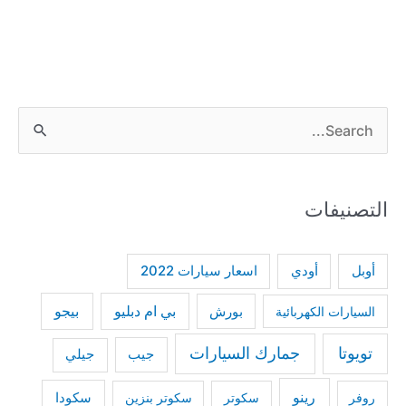
S
e
a
التصنيفات
r
c
h
أودي
أوبل
اسعار سيارات 2022
f
بي ام دبليو
بيجو
السيارات الكهربائية
بورش
o
r
تويوتا
جمارك السيارات
جيب
جيلي
:
رينو
سكودا
روفر
سكوتر
سكوتر بنزين