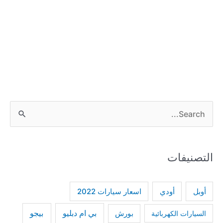
S
e
a
التصنيفات
r
c
h
أودي
أوبل
اسعار سيارات 2022
f
بي ام دبليو
بيجو
السيارات الكهربائية
بورش
o