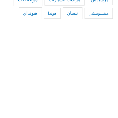
نيسان
هيونداي
هوندا
ميتسوبيشي