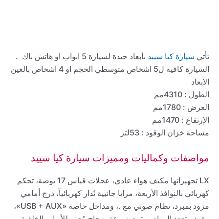
تأتي
سيارة كيا سييد
بأبعاد جيدة لسيارة 5 ابواب او هاتش باك .
السيارة كافية ل5 اشخاص متوسطي الحجم او 4 اشخاص بالغين
الابعاد
الطول : 4310مم
العرض : 1780مم
الإرتفاع : 1470مم
مساحة خزان الوقود : 53لتر
مواصفات وكماليات ومميزات سيارة كيا سييد
LX تجهيزاتها مكيف هواء عادي، عجلات قياس 17 بوصة، تحكم
كهربائي بالنوافذ الأربعة، مرايا جانبية تُدار كهربائياً، درج أمامي
مزود بمبرد، نظام صوتي مع .، ومداخل خاصة «USB + AUX»،
مقود متعدد المهام، مثبت سرعة، زجاج مُعتم للأبواب الخلفية، .