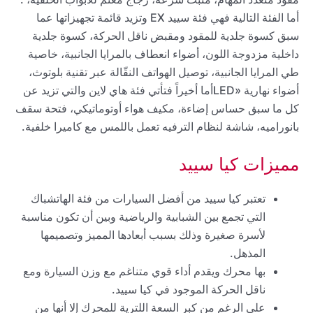
أما الفئة التالية فهي فئة سييد EX وتزيد قائمة تجهيزاتها عما
سبق كسوة جلدية للمقود ومقبض ناقل الحركة، كسوة جلدية
داخلية مزدوجة اللون، أضواء انعطاف بالمرايا الجانبية، خاصية
طي المرايا الجانبية، توصيل الهواتف النقّالة عبر تقنية بلوتوث،
أضواء نهارية «LEDأما أخيراً فتأتي فئة هاي لاين والتي تزيد عن
كل ما سبق حساس إضاءة، مكيف هواء أوتوماتيكي، فتحة سقف
بانوراميه، شاشة لنظام الترفيه تعمل باللمس مع كاميرا خلفية.
مميزات كيا سييد
تعتبر كيا سييد من أفضل السيارات من فئة الهاتشباك
التي تجمع بين الشبابية والرياضية وبين أن تكون مناسبة
لأسرة صغيرة وذلك بسبب أبعادها المميز وتصميمها
المذهل.
بها محرك ويقدم أداء قوي متناغم مع وزن السيارة ومع
ناقل الحركة الموجود في كيا سييد.
على الرغم من كبر السعة اللترية للمحرك إلا أنها من