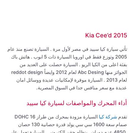
Kia Cee’d 2015
تأتي سيارة كيا سييد في مصر لأول مرة . السيارة تصنع منذ عام
2005 وتوزع فقط في اوروبا السيارة ذات 5 ابوب . هاتش باك
بفئة اعلى من الكيا الريو . السيارة حصلت على العديد من
الجوائز منها Abc Desing لعام 2012 وايضاً reddot design
لعام 2013 . السيارة موفرة لإمكانيات عديدة ووسائل امان
عديدة مع سعر منافس جدا في السوق المصرية.
أداء المحرك والمواصفات لسيارة كيا سييد
تقدم
شركة كيا
السيارة مزودة بمحرك من طراز DOHC 16
صمام سعة 1600 سي سي يولد قدرة حصانية 130 حصان
.4850 عزم دوران . بنظام حقن إلكتروني . السيارة تعمل على