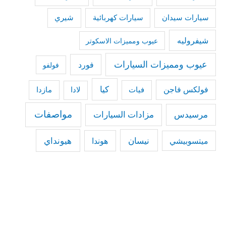
سيارات كهربائية
شيري
سيارات سيدان
شيفروليه
عيوب ومميزات الاسكوتر
عيوب ومميزات السيارات
فورد
فولفو
كيا
فولكس فاجن
فيات
مازدا
لادا
مواصفات
مرسيدس
مزادات السيارات
نيسان
هيونداي
هوندا
ميتسوبيشي