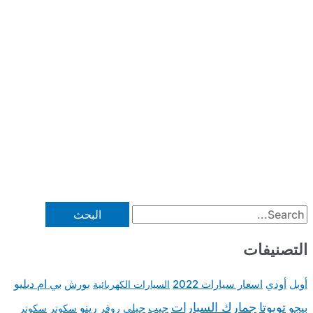
ت
بي ام دبليو
ار سيارات 2022
السيارات الكهربائية
بورش
مارك السيارات
رينو
جيب
جيلي
روفر
سكوتر
سكوتر