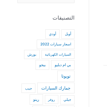
e
a
التصنيفات
r
c
h
أودي
أوبل
f
اسعار سيارات 2022
o
السيارات الكهربائية
بورش
r
:
بي ام دبليو
بيجو
تويوتا
جمارك السيارات
جيب
رينو
جيلي
روفر