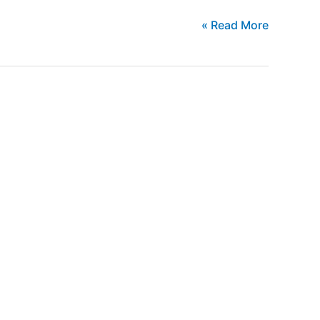
لبيع
Read More »
سيارتك
المستعملة
بأعلى
سعر
…
لا
تنسى
هذه
النصائح