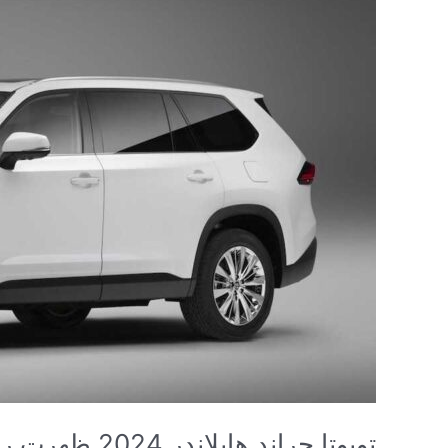
تويوتا جراند هايلاندر 2024 ظهرت رسمياً