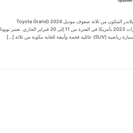
كشفت علامة تويوتا (Toyota) اليابانية عن كروس جراند هايلاندر المكون من ثلاثة صفوف موديل 2024 (Toyota Grand
Highlander 2024)، ضمن فعاليات معرض شيكاغو للسيارات 2023 بأمريكا في الفترة من 11 إلى 20 فبراير الجاري. تعتبر تويوتا