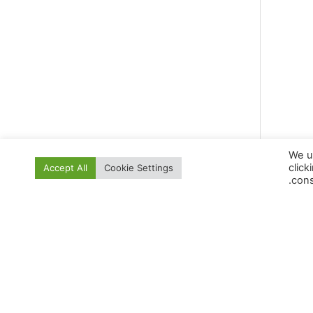
We u
click
Accept All
Cookie Settings
cons