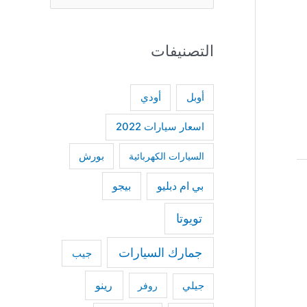
e
a
التصنيفات
r
c
h
أودي
أوبل
f
اسعار سيارات 2022
o
السيارات الكهربائية
بورش
r
:
بي ام دبليو
بيجو
تويوتا
جمارك السيارات
جيب
رينو
جيلي
روفر