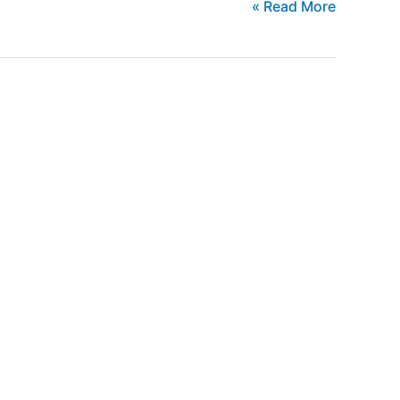
شيفروليه
Read More »
كورفيت
2024
E_Ray