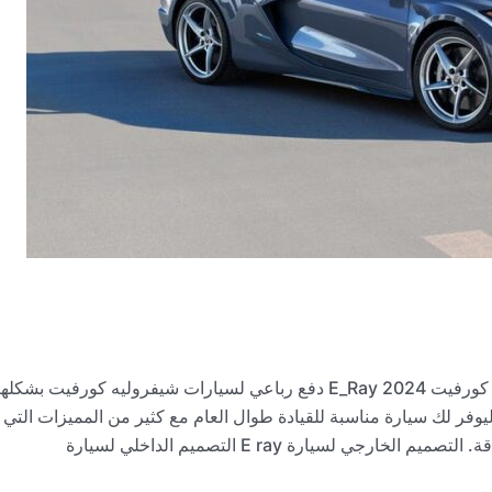
على رأس السيارات الرياضية يتربع الإصدار الأخير شفروليه كورفيت 2024 E_Ray دفع رباعي لسيارات شيفروليه كورفيت بشكله
 ليوفر لك سيارة مناسبة للقيادة طوال العام مع كثير من المميزات التي
ي لسيارة E ray التصميم الداخلي لسيارة