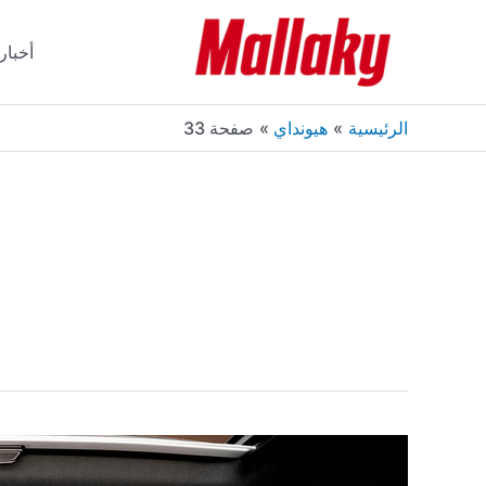
خطي
لى
أخبار
لمحتوى
الرئيسية
هيونداي
صفحة 33