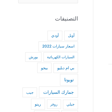
e
a
التصنيفات
r
c
h
أودي
أوبل
f
اسعار سيارات 2022
o
السيارات الكهربائية
بورش
r
:
بي ام دبليو
بيجو
تويوتا
جمارك السيارات
جيب
رينو
جيلي
روفر