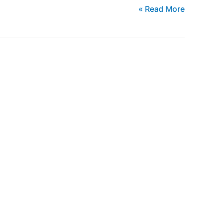
بالصور
Read More »
…
هيونداي
النترا
كابربوليه
2017
تخطف
قلب
جمهورها
من
جديد