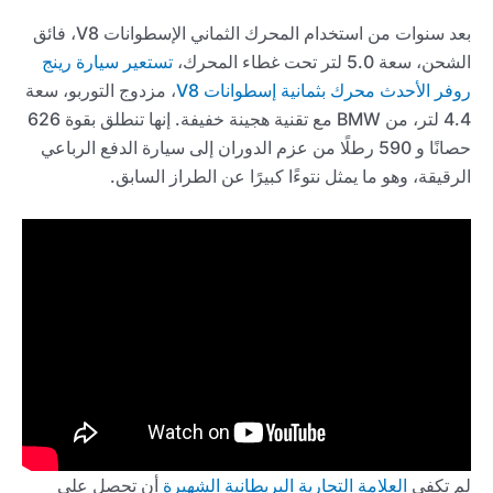
بعد سنوات من استخدام المحرك الثماني الإسطوانات V8، فائق
الشحن، سعة 5.0 لتر تحت غطاء المحرك،
تستعير سيارة رينج
روفر الأحدث محرك بثمانية إسطوانات V8
، مزدوج التوربو، سعة
4.4 لتر، من BMW مع تقنية هجينة خفيفة. إنها تنطلق بقوة 626
حصانًا و 590 رطلًا من عزم الدوران إلى سيارة الدفع الرباعي
الرقيقة، وهو ما يمثل نتوءًا كبيرًا عن الطراز السابق.
لم تكفي
العلامة التجارية البريطانية الشهيرة
أن تحصل على