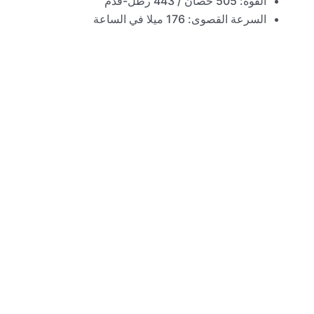
القوة: 505 حصان / 443 رطل-قدم
السرعة القصوى: 176 ميلا في الساعة