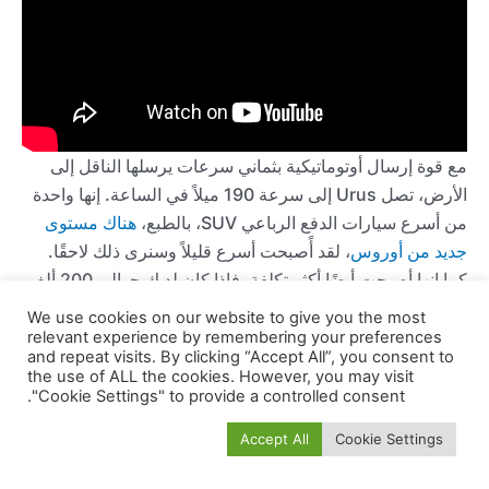
مع قوة إرسال أوتوماتيكية بثماني سرعات يرسلها الناقل إلى
الأرض، تصل Urus إلى سرعة 190 ميلاً في الساعة. إنها واحدة
من أسرع سيارات الدفع الرباعي SUV، بالطبع،
هناك مستوى
جديد من أوروس
، لقد أًصبحت أسرع قليلاً وسنرى ذلك لاحقًا.
كما إنها أصبحت أيضًا أكثر تكلفة، فإذا كان لديك حوالي 200 ألف
دولار لإنفاقها، فقد تكون أوروس هي تذكرتك إلى النجومية في
We use cookies on our website to give you the most
سيارات الدفع الرباعي الفائقة.
relevant experience by remembering your preferences
and repeat visits. By clicking “Accept All”, you consent to
the use of ALL the cookies. However, you may visit
2024 مرسيدس AMG EQE SUV
"Cookie Settings" to provide a controlled consent.
Accept All
Cookie Settings