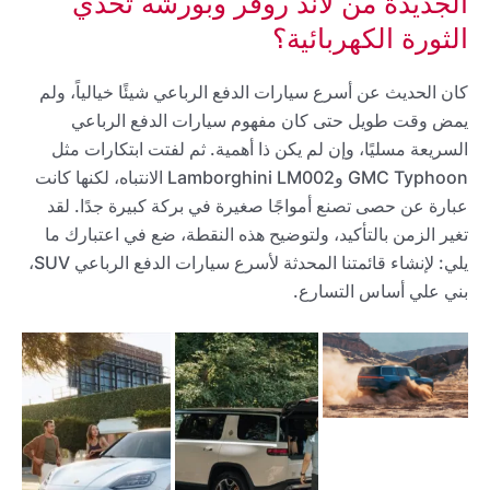
الجديدة من لاند روفر وبورشه تحدي
الثورة الكهربائية؟
كان الحديث عن أسرع سيارات الدفع الرباعي شيئًا خيالياً، ولم
يمض وقت طويل حتى كان مفهوم سيارات الدفع الرباعي
السريعة مسليًا، وإن لم يكن ذا أهمية. ثم لفتت ابتكارات مثل
GMC Typhoon وLamborghini LM002 الانتباه، لكنها كانت
عبارة عن حصى تصنع أمواجًا صغيرة في بركة كبيرة جدًا. لقد
تغير الزمن بالتأكيد، ولتوضيح هذه النقطة، ضع في اعتبارك ما
يلي: لإنشاء قائمتنا المحدثة لأسرع سيارات الدفع الرباعي SUV،
بني علي أساس التسارع.