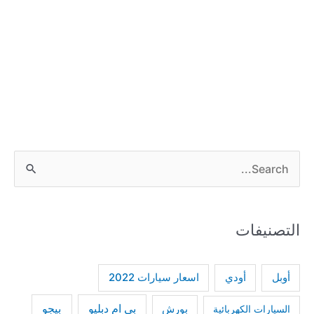
S
e
a
التصنيفات
r
c
h
أودي
أوبل
اسعار سيارات 2022
f
بي ام دبليو
بيجو
السيارات الكهربائية
بورش