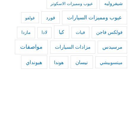
شيفروليه
عيوب ومميزات الاسكوتر
عيوب ومميزات السيارات
فورد
فولفو
كيا
فولكس فاجن
فيات
مازدا
لادا
مواصفات
مرسيدس
مزادات السيارات
نيسان
هيونداي
هوندا
ميتسوبيشي