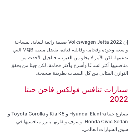
إن 2022 Volkswagen Jetta صفقة رائعة للغاية، بمساحة
واسعة وجودة وفخامة وقابلية قيادة، بفضل منصة MQB التي
تدعمها. لكن الأمر لا يخلو من العيوب، فالجيل الأحدث من
منافسيها أكثر اتساعًا وأسرع وأكثر فخامة. لكن جيتا من يحقق
التوازن المثالي بين كل السمات بطريقة صحيحة.
سيارات تنافس فولكس فاجن جيتا
2022
تصارع جيتا Hyundai Elantra و Kia K5 و Toyota Corolla و
Honda Civic Sedan. وسوف ونقارنها بأبرز منافسيها في
سوق السيارات العالمي.