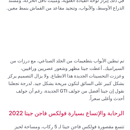
في ذلك إبراز لوحة القيادة العلوية، ومبيت ناقل الحركة، ومسند
الذراع الأوسط، والأبواب، وتنجيد مقاعد من القماش بنمط معين.
تم تبطين الأبواب بتطعيمات من الجلد الصناعي، مع درزات من
السيراميك. أعطت جيتا مظهر وشعور عصريين وراقيين،
وعززت التحسينات الجديدة هذا الانطباع. ولا يزال التصميم يركز
بشكل كبير على السائق لتكون مريحة بشكل جيد. لدرجة تجعلنا
نقول إن جيتا أفضل من جولف GTI الجديدة، رغم أن جولف
أحدث وأغلى سعراً.
الرحابة والإتساع بسيارة فولكس فاجن جيتا 2022
تتسع مقصورة فولكس فاجن جيتا لـ 5 ركاب، ومساحة لحيز