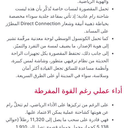
والهوية الرياضية.
تحمل المقصورة لمسات خاصة تُذكّر بأن هذه ليست
شاحنة رام عادية؛ إذ تأتي بمقاعد جلدية سوداء مخصصة
بخياطة ذهبية أنيقة وشعار Direct Connection المطرّز
على المساند.
كما تحمل الكونسول الوسطي لوحة معدنية مرقّمة تشير
إلى هوية الإصدار، ما يضيف لمسة من التفرد والتميّز.
إلى جانب ذلك، تحتفظ المقصورة بكل تجهيزات الراحة
الحديثة من نظام ترفيهي متطور، وشاشة لمس كبيرة،
وأنظمة مساعدة للسائق تجعل القيادة أكثر أمان
وسلاسة، سواء في المدينة أو على الطرق السريعة.
أداء عملي رغم القوة المفرطة
على الرغم من تركيزها على الأداء الرياضي، لم تتخلَّ رام
عن هويتها كشاحنة عملية يمكن الاعتماد عليها.
فهي قادرة على سحب ما يصل إلى 11,320 رطلاً (حوالي
5,138 كجم)، وحمل حمولة قصوى تصل إلى 1,910