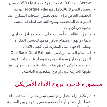
Screw سعة 3.0 لتر، ينتج قوة مذهلة تبلغ 650 حصان.
ويعمل المحرك بالتكامل مع نظام eTorque الهجين
الخفيف الخاص برام، الذي يحسّن استجابة التسارع عند
السرعات المنخفضة ويمنح الشاحنة انطلاقة سلسة
وقوية في آن واحد.
يشمل النظام أيضاً مبرد داخلي ضخم ومبادل حراري
بالماء والهواء وصمام تجاوز مدمج لتحسين الكفاءة
وتقليل الإجهاد على المحرك في أقصى الأداء.
أما نظام العادم الرياضي Cat-Back Dual Exhaust
المزود بمخارج سوداء مزدوجة بقطر 4 بوصات، فينتج
صوت ميكانيكي عميق يمنح الشاحنة حضور صوتي يليق
بقوتها الخارقة دون إزعاج المقصورة الداخلية.
مقصورة فاخرة بروح الأداء الأمريكي
لم تكتفِ رام بجعل رام هيمي ستريت تراك شاحنة أداء
فقط، بل منحتها أيضاً مقصورة مميزة تجمع بين الفخامة