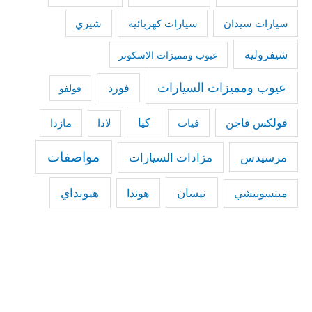
سيارات كهربائية
شيري
سيارات سيدان
شيفروليه
عيوب ومميزات الاسكوتر
عيوب ومميزات السيارات
فورد
فولفو
كيا
فولكس فاجن
فيات
مازدا
لادا
مواصفات
مرسيدس
مزادات السيارات
نيسان
هيونداي
هوندا
ميتسوبيشي