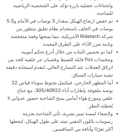
وانحناءات عضلية بارزة تؤكد على الشخصية الرياضية
للشاحنة.
تم خفض ارتفاع الهيكل بمقدار 3 بوصات في الأمام و5.5
بوصات في الخلف باستخدام نظام تعليق متطور من
شركة Ridetech الأمريكية، مما يمنحها وقفة منخفضة
وثابتة تعزز الأداء على الطرق المعبدة.
كما تم تحسين الثبات من خلال أذرع تحكم أنبوبية
ومخمدات Fox قابلة للضبط وقضبان جر خلفية للحد من
انزلاق العجلات عند التسارع العالي، لتقدم استجابة دقيقة
تشبه سيارات السباق.
أما المظهر الخارجي، فيكتمل بجنوط سوداء قياس 22
بوصة ملفوفة بإطارات أداء 305/40R22، مع جناح
خلفي وموزع هواء أمامي يمنح الشاحنة حضور عدواني لا
يُخطئه النظر.
ولإضفاء لمسة تميز بصرية، تأتي الشاحنة بحزمة
رسومات باللون الذهبي تمتد على طول الهيكل، لتجعلها
أكثر تفرّدًا وأناقة بين المنافسين.