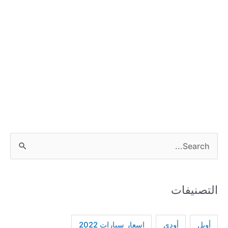
S
e
a
التصنيفات
r
c
h
أودي
أوبل
اسعار سيارات 2022