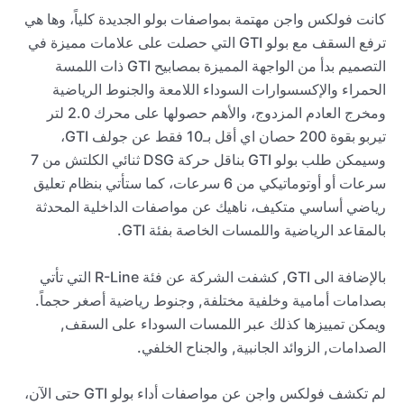
كانت فولكس واجن مهتمة بمواصفات بولو الجديدة كلياً، وها هي
ترفع السقف مع بولو GTI التي حصلت على علامات مميزة في
التصميم بدأ من الواجهة المميزة بمصابيح GTI ذات اللمسة
الحمراء والإكسسوارات السوداء اللامعة والجنوط الرياضية
ومخرج العادم المزدوج، والأهم حصولها على محرك 2.0 لتر
تيربو بقوة 200 حصان اي أقل بـ10 فقط عن جولف GTI،
وسيمكن طلب بولو GTI بناقل حركة DSG ثنائي الكلتش من 7
سرعات أو أوتوماتيكي من 6 سرعات، كما ستأتي بنظام تعليق
رياضي أساسي متكيف، ناهيك عن مواصفات الداخلية المحدثة
بالمقاعد الرياضية واللمسات الخاصة بفئة GTI.
بالإضافة الى GTI, كشفت الشركة عن فئة R-Line التي تأتي
بصدامات أمامية وخلفية مختلفة, وجنوط رياضية أصغر حجماً.
ويمكن تمييزها كذلك عبر اللمسات السوداء على السقف,
الصدامات, الزوائد الجانبية, والجناح الخلفي.
لم تكشف فولكس واجن عن مواصفات أداء بولو GTI حتى الآن،