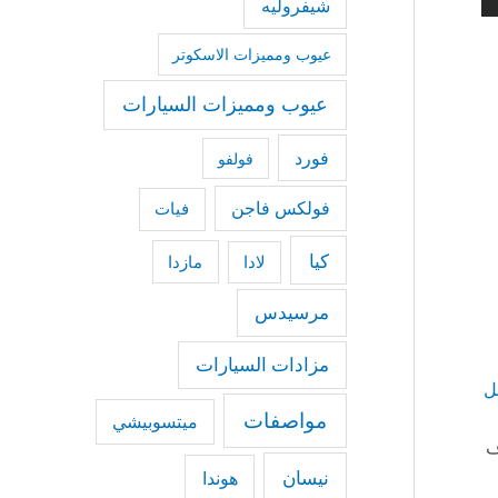
شيفروليه
عيوب ومميزات الاسكوتر
عيوب ومميزات السيارات
فورد
فولفو
فولكس فاجن
فيات
كيا
مازدا
لادا
مرسيدس
مزادات السيارات
ل
مواصفات
ميتسوبيشي
ف
نيسان
هوندا