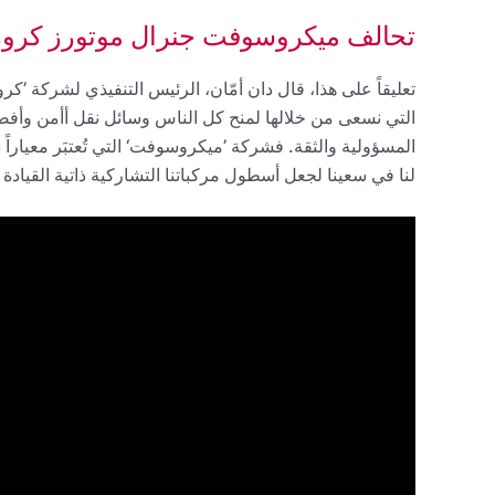
تحالف ميكروسوفت جنرال موتورز كروز 
تعليقاً على هذا، قال دان أمّان، الرئيس التنفيذي لشركة ’كر
التي نسعى من خلالها لمنح كل الناس وسائل نقل أأمن وأفضل 
المسؤولية والثقة. فشركة ’ميكروسوفت‘ التي تُعتبَر معياراً 
لنا في سعينا لجعل أسطول مركباتنا التشاركية ذاتية القياد