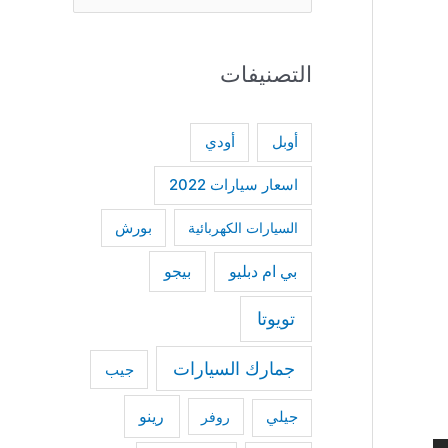
e
a
التصنيفات
r
c
h
أودي
أوبل
f
اسعار سيارات 2022
o
السيارات الكهربائية
بورش
r
:
بي ام دبليو
بيجو
تويوتا
جمارك السيارات
جيب
رينو
جيلي
روفر