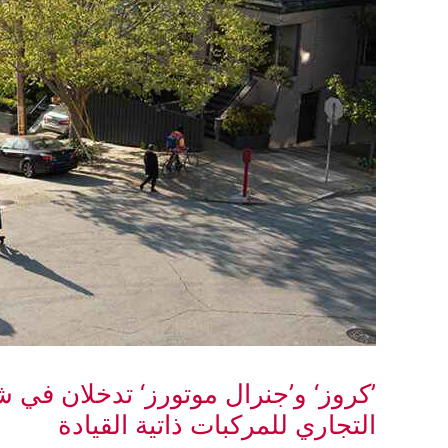
’كروز‘ و’جنرال موتورز‘ تدخلان في 
التجاري للمركبات ذاتية القيادة