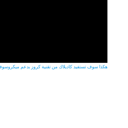
هكذا سوف تستفيد كاديلاك من تقنية كروز بدعم ميكروسو