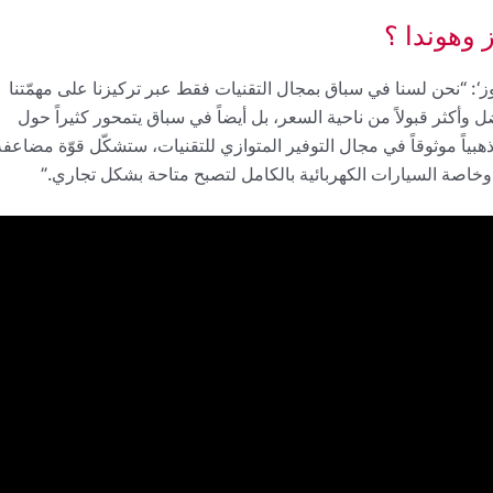
وهوندا ؟
وز‘: “نحن لسنا في سباق بمجال التقنيات فقط عبر تركيزنا على مهمّتنا
وأكثر قبولاً من ناحية السعر، بل أيضاً في سباق يتمحور كثيراً حول
ذهبياً موثوقاً في مجال التوفير المتوازي للتقنيات، ستشكّل قوّة مضاعفة
ة وخاصة السيارات الكهربائية بالكامل لتصبح متاحة بشكل تجاري.”