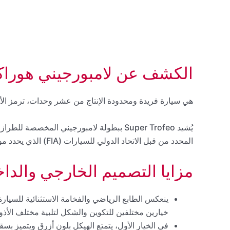
الكشف عن لامبورجيني هوراكان STJ لعام 
هي سيارة فريدة ومحدودة الإنتاج من عشر وحدات، ترمز الأحرف STJ إلى مصطلح “Trofeo Jota
المحدد من قبل الاتحاد الدولي للسيارات (FIA) الذي يحدد مواصفات سيارات السباق.
مزايا التصميم الخارجي والدا
ينعكس الطابع الرياضي والفخامة الاستثنائية للسيار
خيارين مختلفين للتكوين والشكل لتلبية مختلف الأذو
في الخيار الأول، يتمتع الهيكل بلون أزرق ويتميز بسق