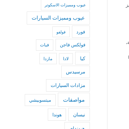
ز
عيوب ومميزات الاسكوتر
عيوب ومميزات السيارات
فورد
فولفو
،
فولكس فاجن
فيات
كيا
مازدا
لادا
مرسيدس
مزادات السيارات
مواصفات
ميتسوبيشي
نيسان
هوندا
هيونداي