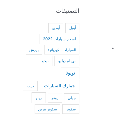
a
التصنيفات
r
c
h
أودي
أوبل
f
اسعار سيارات 2022
o
تي
السيارات الكهربائية
بورش
r
:
بي ام دبليو
بيجو
تويوتا
جمارك السيارات
جيب
رينو
جيلي
روفر
سكوتر
سكوتر بنزين