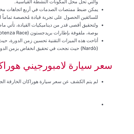
والتي تحل محل المكونات النشطة القياسية.
يمكن ضبط ممتصات الصدمات في أربع اتجاهات مختلفة
للسائقين الحصول على تجربة قيادة مُخصصة تماماً ل
بوصة، ملفوفة بإطارات بريدجستون (Bridgestone Potenza Race) الخاصة المصنوعة من مركب عالي الثبات.
(Nardò) حيث نجحت في تحقيق انخفاض بزمن الدورة يفوق الثانية الواحدة مقارنة بطراز هوراكان STO.
سعر سيارة لامبورجيني هوراكان STJ لعام 
لم يتم الكشف عن سعر سيارة هوراكان الخارقة الجديدة