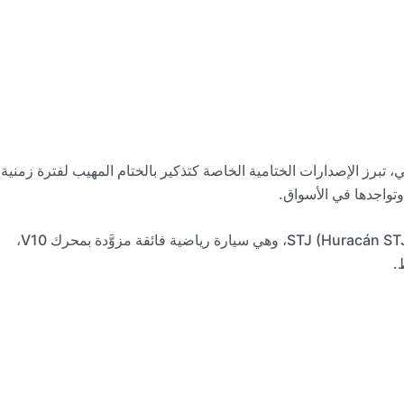
، تبرز الإصدارات الختامية الخاصة كتذكير بالختام المهيب لفترة زمنية
وتواجدها في الأسواق.
تقدم شركة لامبورجيني (Lamborghini) سيارة هوراكان STJ (Huracán STJ)، وهي سيارة رياضية فائقة مزوَّدة بمحرك V10،