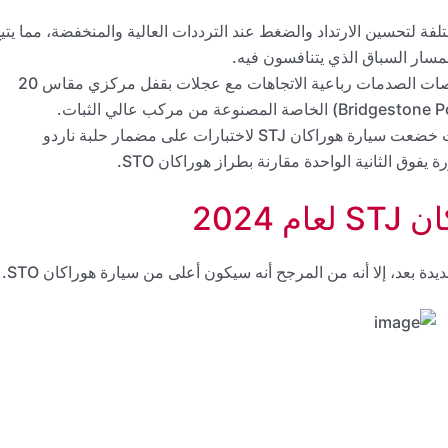
 لتحسين الارتداد والضغط عند الترددات العالية والمنخفضة، مما يتي
مسار السباق الذي يتنافسون فيه.
ولتحقيق أقصى قدر من ديناميكيات القيادة، تأتي ماصات الصدمات رباعية الاتجاهات مع عجلات بقفل مركزي مقاس 20
أتاحت هذه الميزات التقنية تحسين زمن الدورة، حيث خضعت سيارة هوراكان STJ لاختبارات على مضمار حلبة ناردو
2024
 بعد، إلا أنه من المرجح أنه سيكون أعلى من سيارة هوراكان STO.