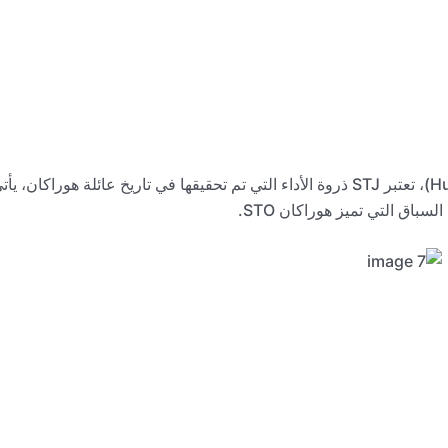
ومع تصميم مستوحى من هوراكان أس تي أو (Huracán STO)، تعتبر STJ ذروة الأداء التي تم تحقيقها في تاريخ عائلة هوراكان، يأ
ق التي تميز هوراكان STO.