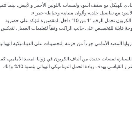
رمادي للهيكل مع سقف أسود ولمسات باللونين الأحمر والأبيض، بينما تتمي
لأسود مع تفاصيل جلدية وألوان متباينة وخياطة حمراء.
يتميز كلا الإصدارين بلوحة خاصة مصنوعة من ألياف الكربون تحمل الرقم “1 من 10” داخل المقصورة لتؤكد على حصرية
ضافة لوحة قابلة للتخصيص على جانب الراكب وفقاً لتعليمات العميل، لتعكس
ا المصد الأمامي جزءاً من حزمة التحسينات على الديناميكية الهوائية
 للسيارة لمسات جديدة من ألياف الكربون في زوايا المصد الأمامي، كما
تم زيادة زاوية الجناح الخلفي بـ 3 درجات مقارنة بالطراز القياسي بهدف زيادة الحمل الديناميكي الهوائي بنسبة 10% وذلك