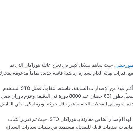
مبورجيني
، حيث ساهم بشكل كبير في نجاح عائلة هوراكان التي تم
لتي سيتم استبدالها مع اقتراب نهاية العام بسيارة رياضية فائقة جديدة تماماً مدعومة بمحر
إذا كنت تتوقع أن آخر سيارات هوراكان هذه ستكون أكثر قوة من الإصدارات السابقة، فاستعد لتفاجأ، فمثل STO، تستخدم
هوراكان STJ محرك V10 سعة 5,2 لتر يستنشق طبيعياً، يطور 631 حصان عند 8000 دورة في الدقيقة وعزم دوران يصل
يه هذه القوة إلى العجلات الخلفية عبر ناقل حركة أوتوماتيكي ثنائي القابض
ومع ذلك، هناك بعض التغييرات في البنية الميكانيكية لهذا الإصدار الخاص مقارنة بـ هوراكان STO، حيث تم تعزيز الثبات
ماصات صدمات قابلة للتعديل، مستمدة من تقنيات سيارات السباق،