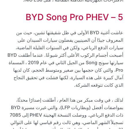
5 – BYD Song Pro PHEV
عاشت أغنية BYD الأولى في ظل شقيقتها تشين، حيث من
المعروف جيدًا أن الصينيين يفضلون سيارات السيدان على
سيارات الدفع الرباعي، ولكن في السنوات القليلة الماضية،
أصبحت أجسام الركوب الأعلى أكثر شيوعًا. عندما أطلقت BYD
سيارتها سونج Song من الجيل الثاني في عام 2019 ، المسماة
Pro، والتي كان حجمها بين صغير ومتوسط ​​الحجم، كان لديها
آمال كبيرة على هذه السيارة، لكنها فشلت في تحقيق النجاح
الذي كانت تتوقعه الشركة.
لذلك ، في وقت مبكر من هذا العام ، أطلقت إصدارًا محدثًا،
بمواصفات أفضل (وبطاريات LFP)، والتي غيرت مسيرة BYD
ذات الدفع الرباعي. ووصلت النسخة الهجينة PHEV إلى 7085
تسجيلاً الشهر الماضي، وهي ثالث رقم قياسي لها على التوالي