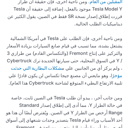
المقبلين من العام.
ومن ناحية أخرى، فإن حقيقة أن طراز
Tesla Model Y موجود بالفعل، إضافة إلى حقيقة أن Tesla
قررت إطلاق إصدار نسخة SR فقط في الصين، يقول الكثير عن
ديناميكيات الطلب الحالية.
ومن ناحية أخرى، فإن الطلب على Tesla في أمريكا الشمالية
يشتعل بشدة، مما تسبب في قيام صانع السيارات بزيادة الأسعار
والتركيز على إنتاج Fremont (والتكساس القادم) من طرازي 3
/ Y في السوق المحلية، حتى سيارتها الجديدة ترك Cybertruck
، ولم يركز أي من الجانبين علي م
شكلات البطارية التي حدثت
مؤخرًا
، وهو مايعني أن مصنع جيجا تكساس لن يكون قادرًا علي
تلبية الارتفاع البطيء المتوقع لشاحنة Cybertruck هذا العام).
ومن جانب آخر، ، يبدو أن طلب Tesla في الصين ثابت، خاصة
في حالة الطراز Y، مما أدى إلى إطلاق إصدار Standard
Range أرخص من الطراز Y في الصين. ويُفترض أيضًا أن هذا هو
أحد الأسباب وراء قيام Tesla بتصدير وحدات شنغهاي إلى أسواق
أخرى، مثل أوروبا وأستراليا، وتحرير مساحة في Fremont