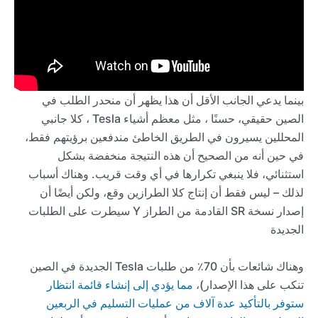
بينما يدعي الجانب الأقل أن هذا يظهر أن منحدر الطلب في
الصين حقيقي، حسنًا ، مثل معظم أشياء Tesla ، كلا جانبي
المحللين يسيرون في الطريق الخاطئ مندفعين برؤيتهم فقط،
في حين أنه من الصحيح أن هذه النتيجة منخفضة بشكل
استثنائي، فلا ينبغي تكرارها في أي وقت قريب. وهناك أسباب
لذلك – ليس فقط أن إنتاج كلا الطرازين وقع، ولكن أيضًا أن
إصدار نسخة SR القادمة من الطراز Y سيطرت على الطلبات
الجديدة
وهناك شائعات بأن 70٪ من طلبات Tesla الجديدة في الصين
تنكب على هذا الإصدار)،
مما يؤدي إلى إنشاء قائمة انتظار
ستوفر بالتأكيد عدة آلاف من عمليات التسليم في الربعين