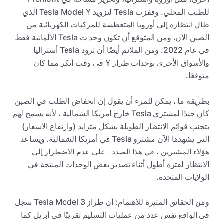
للطلب المحلي. وقفزت Tesla لتزويد Tesla Model Y الذي
طال انتظاره إلى أوروبا المتعطشة للمركبات الكهربائية من
الصين الآن، ومن المتوقع أن تكون وحدات Tesla الألمانية فقط
في عام 2022. ومن الملائم أيضًا أن تزود Tesla أستراليا
والأسواق الأخرى بوحدات طراز Y في وقت أبكر مما كان
متوقعًا.
بطريقة ما ، يمكن للمرء أن يقول إن انخفاض الطلب في الصين
كان جيدًا لمشتري Tesla خارج أمريكا الشمالية ، لأنه يسمح لهم
بتجنب قوائم الانتظار الطويلة بشكل متزايد (وارتفاع الأسعار)
التي يشهدها الآن مشترو Tesla في أمريكا الشمالية. ويساعد
هؤلاء المشترين ، في هذا الصدد ، على عدم الاضطرار إلى
الانتظار لفترة أطول أثناء تصدير بعض الوحدات المنتجة في
الولايات المتحدة.
ومن الحقائق المثيرة للاهتمام: أن طراز Tesla Model 3 سجل
في الواقع نفس عدد من عمليات التسليم تقريبًا في أبريل كما