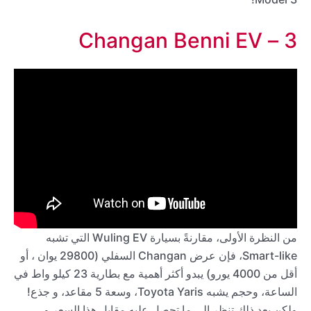
3 – Changan Benni EV
من النظرة الأولى، مقارنةً بسيارة Wuling EV التي تشبه
Smart-like، فإن عرض Changan السفلي (29800 يوان ، أو
أقل من 4000 يورو) يبدو أكثر أهمية مع بطارية 23 كيلو واط في
الساعة، وحجم يشبه Toyota Yaris، وسعة 5 مقاعد، و جذع!
ولكن بعد ذلك تنظر إلى ما تحصل عليه مقابل هذا السعر و …