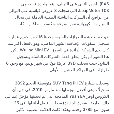
EX5) للشهر الثاني على التوالي، بينما واحدة فقط، هي
LeapMotor T03، التي سجلت 3 عروض قياسية على التوالي!
من الواضح أن الشركات الناشئة الصينية العاملة في مجال
السيارات الكهربائية تنمو بسرعة وتكتسب نطاقًا واسعًا،
حيث مثلت هذه الطرازات السبعة وحدها 15٪ من جميع عمليات
تسجيل المكونات الإضافية الشهر الماضي، وهو بالفعل أكثر مما
كان لدى الشركة الرائدة في السوق، Wuling Mini EV. لكن
هذا الشهر لم يكن يتعلق فقط بالشركات الناشئة وتسجيل
النتائج. حيث سجلت BYD عرضًا قويًا في شهر يوليو، مع وجود 6
طرازات في المراكز العشرين الأولى.
وسجلت سيارة SUV Tang PHEV متوسطة الحجم 3892
تسجيلًا ، وهي أفضل نتيجة لها منذ مارس 2019، في حين أن
الكروس أوفر Yuan EV المدمجة التي تم تحديثها مؤخرًا (بما في
ذلك بطارية الشفرة الجديدة) سجلت أفضل أداء لها. في 25
شهرًا، مع 3785 وحدة. وهكذا كانت العلامة الصينية الأكبر