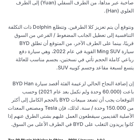
صاخبة عبر مداها، من الطرف السفلي (Yuan) إلى الطرف
العلوي (Han).
ونتوقع أن يتم تعزيز كلا الطرفين. وتتطلع Dolphin ذات التكلفة
التنافسية إلى تعطيل الجانب المضغوط / الفرعي من السوق
قريبًا، بينما على الطرف الآخر، من المتوقع أن تطلق BYD
سيارة Ming SUV القوية في عام 2022، وهي سيارة دفع
رباعي كاملة الحجم تأتي في نسختين، بجسم مناسب للعائلة
يتسع لسبعة مقاعد وجسم كوبيه SUV.
إن إضافة النجاح الحالي لزعيمة الفئة أقصد سيارة BYD Han
باعت (60.000 وحدة ولم نكمل بعد عام 2021) وحسب
التوقعات يجب أن تصعد مبيعات BYD بالحجم الكامل إلى أكثر
من 150.000 وحدة / سنة. لذلك، فإن Tesla ومصنعي المعدات
الأصلية القديمين سيقطعون العمل عليهم بشتى الطرق عنهم إذا
كانوا يريدون التغلب على BYD في الطرف الأعلى من السوق.