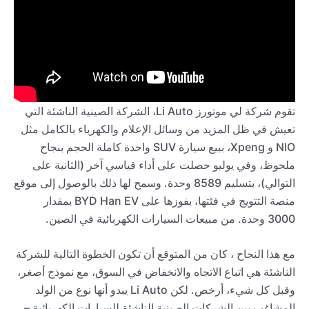
تقوم شركة لي موتورز Li Auto، الشركة الصينية الناشئة التي
تعيش في ظل المزيد من وسائل الإعلام والكهرباء بالكامل مثل
NIO و Xpeng، ببيع سيارة SUV واحدة كاملة الحجم بنجاح
ملحوظ، وفي يوليو حصلت على أداء قياسي آخر (الثانية على
التوالي)، بتسليم 8589 وحدة. وسمح لها ذلك بالوصول إلى موقع
منصة التتويج في فئتها، بفوزها على BYD Han EV بمقدار
3000 وحدة. من مبيعات السيارات الكهربائية في الصين.
مع هذا النجاح ، كان من المتوقع أن تكون الخطوة التالية للشركة
الناشئة هي اتباع الاتجاه والانخفاض في السوق، مع نموذج أصغر،
وقبل كل شيء، أرخص. لكن Li Auto يبدو أنها نوع من الولد
المشاغب بين الشركات الصينية الناشئة للسيارات الكهربائية –