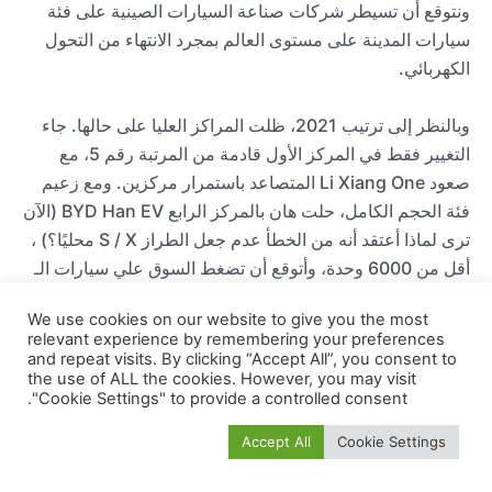
ونتوقع أن تسيطر شركات صناعة السيارات الصينية على فئة
سيارات المدينة على مستوى العالم بمجرد الانتهاء من التحول
الكهربائي.
وبالنظر إلى ترتيب 2021، ظلت المراكز العليا على حالها. جاء
التغيير فقط في المركز الأول قادمة من المرتبة رقم 5، مع
صعود Li Xiang One المتصاعد باستمرار مركزين. ومع زعيم
فئة الحجم الكامل، حلت هان بالمركز الرابع BYD Han EV (الآن
ترى لماذا أعتقد أنه من الخطأ عدم جعل الطراز S / X محليًا؟) ،
أقل من 6000 وحدة، وأتوقع أن تضغط السوق علي سيارات الـ
SUV الكبيرة مثل BYD EV لتأخذ مكانًا في السباق للحصول
We use cookies on our website to give you the most
على لقب الفئة.
relevant experience by remembering your preferences
and repeat visits. By clicking “Accept All”, you consent to
the use of ALL the cookies. However, you may visit
وارتفعت شركة أخرى أيضًا في مركزين هي Changan Benni
"Cookie Settings" to provide a controlled consent.
EV، وهي الآن في المرتبة السادسة، بعد أن تجاوزت Ora Black
Cat في يوليو. وفي النصف الثاني من الجدول، كانت الأمور أكثر
Accept All
Cookie Settings
إثارة للاهتمام، حيث صعد محرك Leapmotor T03 الصغير إلى