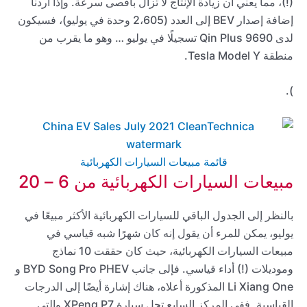
(!)، مما يعني أن زيادة الإنتاج لا تزال بأقصى سرعة. وإذا أردنا
إضافة إصدار BEV إلى العدد (2،605 وحدة في يوليو)، فسيكون
لدى Qin Plus 9690 تسجيلًا في يوليو … وهو ما يقرب من
منطقة Tesla Model Y.
).
قائمة مبيعات السيارات الكهربائية
مبيعات السيارات الكهربائية من 6 – 20
بالنظر إلى الجدول الباقي للسيارات الكهربائية الأكثر مبيعًا في
يوليو، يمكن للمرء أن يقول إنه كان شهرًا شبه قياسي في
مبيعات السيارات الكهربائية، حيث كان حققت 10 نماذج
وموديلات (!) أداء قياسي. فإلى جانب BYD Song Pro PHEV و
Li Xiang One المذكورة أعلاه، هناك إشارة أيضًا إلى الدرجات
القياسيةـ ففي المركز السابع تحل سيارة XPeng P7 والتي