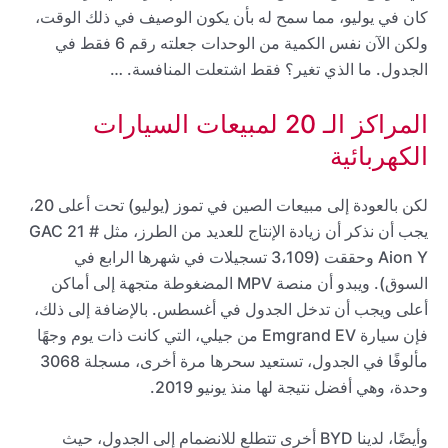
كان في يوليو، مما سمح له بأن يكون الوصيف في ذلك الوقت،
ولكن الآن نفس الكمية من الوحدات جعلته رقم 6 فقط في
الجدول. ما الذي تغير؟ فقط اشتعلت المنافسة. …
المراكز الـ 20 لمبيعات السيارات
الكهربائية
لكن بالعودة إلى مبيعات الصين في تموز (يوليو) تحت أعلى 20،
يجب أن نذكر أن زيادة الإنتاج للعديد من الطرز، مثل # 21 GAC
Aion Y وحققت (3،109 تسجيلات في شهرها الرابع في
السوق). ويبدو أن منصة MPV المضغوطة متجهة إلى أماكن
أعلى ويجب أن تدخل الجدول في أغسطس. بالإضافة إلى ذلك،
فإن سيارة Emgrand EV من جيلي، التي كانت ذات يوم وجهًا
مألوفًا في الجدول، تستعيد سحرها مرة أخرى، مسجلة 3068
وحدة، وهي أفضل نتيجة لها منذ يونيو 2019.
وأيضًا، لدينا BYD أخرى تتطلع للانضمام إلى الجدول، حيث