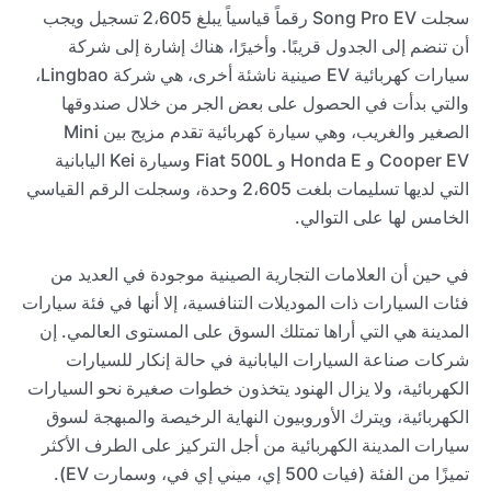
سجلت Song Pro EV رقماً قياسياً يبلغ 2،605 تسجيل ويجب
أن تنضم إلى الجدول قريبًا. وأخيرًا، هناك إشارة إلى شركة
سيارات كهربائية EV صينية ناشئة أخرى، هي شركة Lingbao،
والتي بدأت في الحصول على بعض الجر من خلال صندوقها
الصغير والغريب، وهي سيارة كهربائية تقدم مزيج بين Mini
Cooper EV و Honda E و Fiat 500L وسيارة Kei اليابانية
التي لديها تسليمات بلغت 2،605 وحدة، وسجلت الرقم القياسي
الخامس لها على التوالي.
في حين أن العلامات التجارية الصينية موجودة في العديد من
فئات السيارات ذات الموديلات التنافسية، إلا أنها في فئة سيارات
المدينة هي التي أراها تمتلك السوق على المستوى العالمي. إن
شركات صناعة السيارات اليابانية في حالة إنكار للسيارات
الكهربائية، ولا يزال الهنود يتخذون خطوات صغيرة نحو السيارات
الكهربائية، ويترك الأوروبيون النهاية الرخيصة والمبهجة لسوق
سيارات المدينة الكهربائية من أجل التركيز على الطرف الأكثر
تميزًا من الفئة (فيات 500 إي، ميني إي في، وسمارت EV).