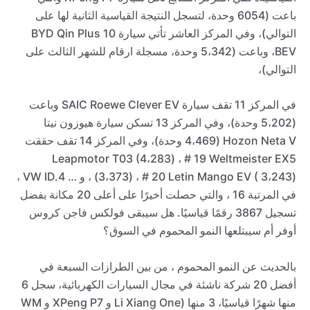
باعت (6054 وحدة، لتسجل النتيجة القياسية الثانية لها على
التوالي)، وفي المركز العاشر تأتي سيارة 10 BYD Qin Plus
BEV، وباعت (5،342 وحدة، مسجلة ارقام للشهر الثالث على
التوالي)،
في المركز 11 تقف سيارة SAIC Roewe Clever EV وباعت
(5،202 وحدة)، وفي المركز 13 تسكن سيارة هيوزون نيتا
Hozon Neta V (4،469 وحدة)، وفي المركز 14 تقف حققت
Leapmotor T03 (4،283) ، # 19 Weltmeister EX5
(3،373) ، # 20 Letin Mango EV ( 3،243) ، و … VW ID.4 ،
في المرتبة 16 ، والتي حصلت أخيرًا على أعلى 20 مكانة بفضل
تسجيل 3867 رقمًا قياسيًا. هل سيبقى فولكس فاجن كروس
أوفر أم سيبتلعها النمو المحموم في السوق؟
بالحديث عن النمو المحموم ، من بين الطرازات السبعة في
أفضل 20 شركة ناشئة في مجال السيارات الكهربائية، سجل 6
منها شهرًا قياسيًا، 3 منها (Li Xiang One و XPeng P7 و WM